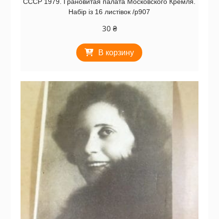
СССР 1979. Грановитая палата Московского Кремля.
Набір із 16 листівок /р907
30
₴
В корзину