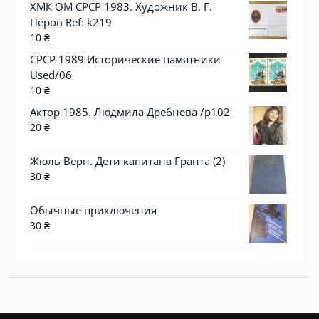
ХМК ОМ СРСР 1983. Художник В. Г.
Перов Ref: k219
10
₴
СРСР 1989 Исторические памятники
Used/06
10
₴
Актор 1985. Людмила Дребнева /p102
20
₴
Жюль Верн. Дети капитана Гранта (2)
30
₴
Обычные приключения
30
₴