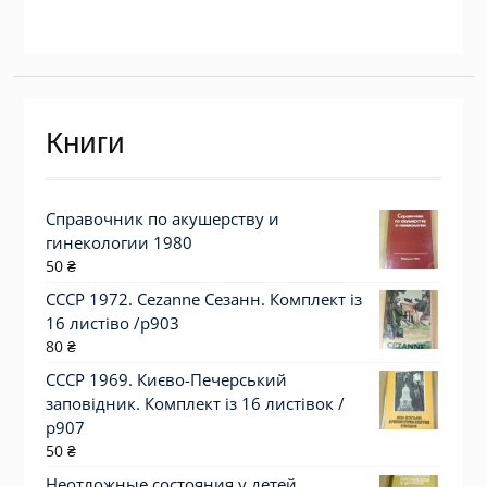
Книги
Справочник по акушерству и
гинекологии 1980
50
₴
СССР 1972. Cezanne Сезанн. Комплект із
16 листіво /р903
80
₴
СССР 1969. Києво-Печерський
заповідник. Комплект із 16 листівок /
р907
50
₴
Неотложные состояния у детей