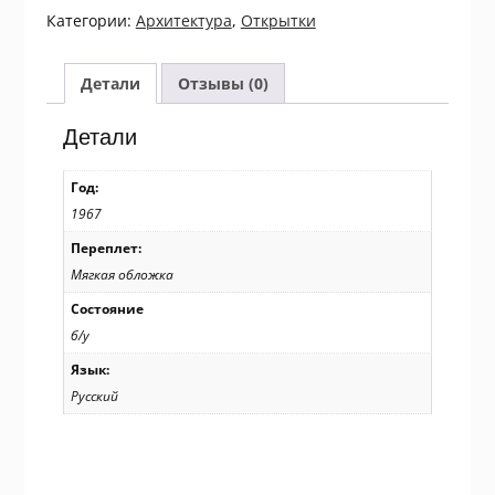
1967.
Категории:
Архитектура
,
Открытки
По
Цейлону.
Комплект
Детали
Отзывы (0)
із
12
Детали
листівок
/
Год:
р907
1967
Переплет:
Мягкая обложка
Состояние
б/у
Язык:
Русский