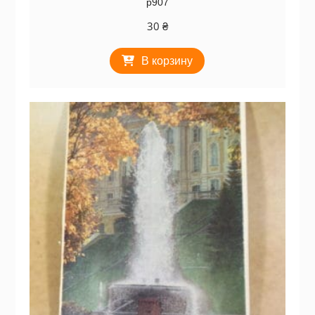
р907
30
₴
В корзину