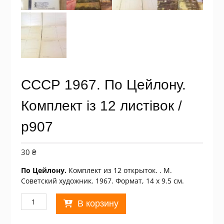
СССР 1967. По Цейлону.
Комплект із 12 листівок /
р907
30
₴
По Цейлону.
Комплект из 12 открыток. . М.
Советский художник. 1967. Формат, 14 х 9.5 см.
Количество
В корзину
товара
СССР