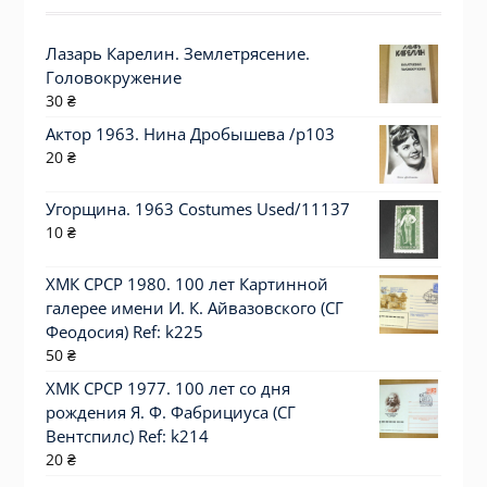
Лазарь Карелин. Землетрясение.
Головокружение
30
₴
Актор 1963. Нина Дробышева /p103
20
₴
Угорщина. 1963 Costumes Used/11137
10
₴
ХМК СРСР 1980. 100 лет Картинной
галерее имени И. К. Айвазовского (СГ
Феодосия) Ref: k225
50
₴
ХМК СРСР 1977. 100 лет со дня
рождения Я. Ф. Фабрициуса (СГ
Вентспилс) Ref: k214
20
₴