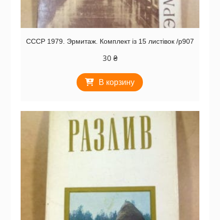
СССР 1979. Эрмитаж. Комплект із 15 листівок /р907
30
₴
В корзину