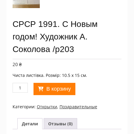
СРСР 1991. С Новым
годом! Художник А.
Соколова /р203
20
₴
Чиста листівка. Розмір: 10.5 х 15 см.
Количество
В корзину
товара
СРСР
1991.
Категории:
Открытки
,
Поздравительные
С
Новым
годом!
Детали
Отзывы (0)
Художник