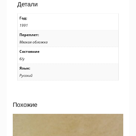
А.
Детали
Соколова
/
Год:
р203
1991
Переплет:
Мягкая обложка
Состояние
б/у
Язык:
Русский
Похожие