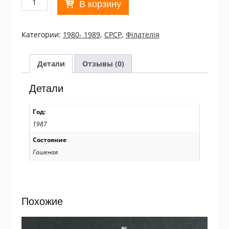
В корзину
товара
СРСР.
1987
Категории:
1980- 1989
,
СРСР
,
Філателія
С
Новым,
1988
Детали
Отзывы (0)
годом!
Used/11136
Детали
Год:
1987
Состояние
Гашеная
Похожие