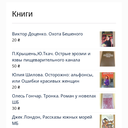
Книги
Виктор Доценко. Охота Бешеного
20
₴
П.Крышень,Ю.Ткач. Острые эрозии и
язвы пищеварительного канала
50
₴
Юлия Шилова. Осторожно: альфонсы,
или Ошибки красивых женщин
20
₴
Олесь Гончар. Тронка. Роман у новелах
ШБ
30
₴
Джек Лондон, Рассказы южных морей
МБ