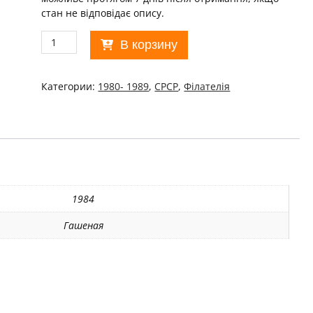
стан не відповідає опису.
Количество
В корзину
товара
СРСР
1984
Категории:
1980- 1989
,
СРСР
,
Філателія
С
Новым,
1985
годом!
Used/06
1984
Гашеная