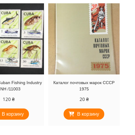
uban Fishing Industry
Каталог почтовых марок СССР
NH /11003
1975
120
₴
20
₴
В корзину
В корзину