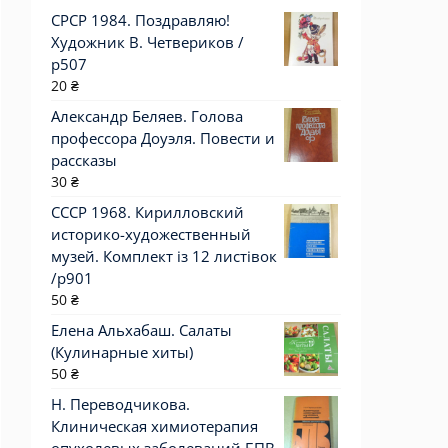
СРСР 1984. Поздравляю!
Художник В. Четвериков /
р507
20
₴
Александр Беляев. Голова
профессора Доуэля. Повести и
рассказы
30
₴
СССР 1968. Кирилловский
историко-художественный
музей. Комплект із 12 листівок
/р901
50
₴
Елена Альхабаш. Салаты
(Кулинарные хиты)
50
₴
Н. Переводчикова.
Клиническая химиотерапия