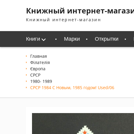
Перейти
Книжный интернет-магаз
к
содержимому
Книжный интернет-магазин
Книги
Марки
Открытки
Главная
Філателія
Європа
СРСР
1980- 1989
СРСР 1984 С Новым, 1985 годом! Used/06