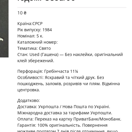
10
₴
Країна:СРСР
Рік випуску: 1984
Номінал: 5 к.
Каталожний номер:
Тематика:
Свято
Стан: Used (Гашена) — Без наклейки, оригінальний
клей збережений.
Перфорація: Гребінчаста 11¼
Особливості: Яскравий та чіткий друк. Без
пошкоджень, заломів, розривів чи плям. Відмінна
центровка.
Додатково:
Доставка: Укрпошта / Нова Пошта по Україні.
Міжнародна доставка за тарифами Укрпошти.
Оплата: Переказ на картку ПриватБанк/Монобанк.
Гарантія: 100% оригінальність. Повернення
можливе протягом 7 днів після отримання, якщо