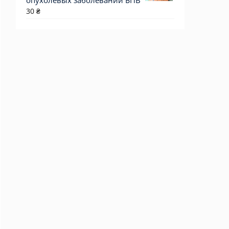
опухолевых заболеваний БПВ
30
₴