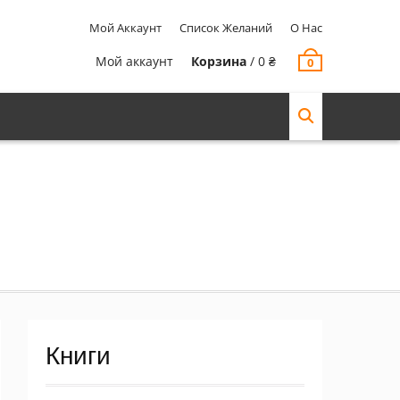
Мой Аккаунт
Список Желаний
О Нас
Мой аккаунт
Корзина
/
0
₴
0
Книги