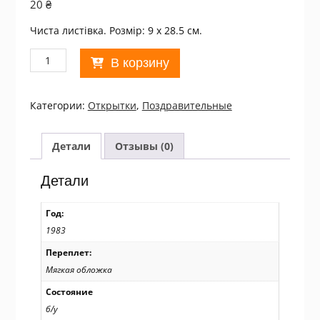
20
₴
Чиста листівка. Розмір: 9 х 28.5 см.
Количество
В корзину
товара
СРСР
1983.
Категории:
Открытки
,
Поздравительные
С
Новым
годом!
Детали
Отзывы (0)
Художник
К.
Детали
Андрианов
/
Год:
р202
1983
Переплет:
Мягкая обложка
Состояние
б/у