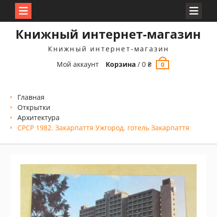
Перейти
Книжный интернет-магазин
к
содержимому
Книжный интернет-магазин
Мой аккаунт
Корзина
/
0
₴
0
Главная
Открытки
Архитектура
СРСР 1982. Закарпаття Ужгород. готель Закарпаття