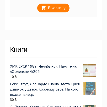
В корзину
Книги
ХМК СРСР 1989. Челябинск. Памятник
«Орленок» /k206
10
₴
Рекс Стаут, Леонардо Шаша, Агата Крісті.
Дзвінок у двері. Кожному своє. На кого
вкаже палець
30
₴
Л. Пучков. Кровник: К мирной жизни не