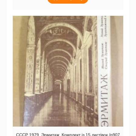
СССР 1979. Эрмитаж. Комплект із 15 листівок /р907