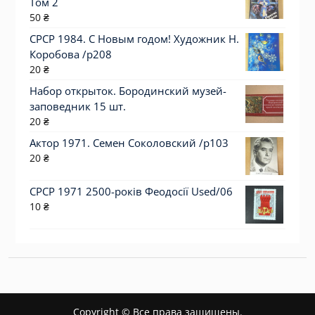
Том 2
50
₴
СРСР 1984. С Новым годом! Художник Н.
Коробова /р208
20
₴
Набор открыток. Бородинский музей-
заповедник 15 шт.
20
₴
Актор 1971. Семен Соколовский /p103
20
₴
СРСР 1971 2500-років Феодосії Used/06
10
₴
Copyright © Все права защищены.