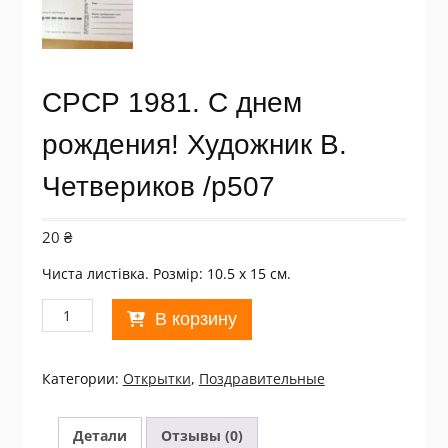
СРСР 1981. С днем
рождения! Художник В.
Четвериков /р507
20
₴
Чиста листівка. Розмір: 10.5 х 15 см.
Количество
В корзину
товара
СРСР
1981.
Категории:
Открытки
,
Поздравительные
С
днем
рождения!
Детали
Отзывы (0)