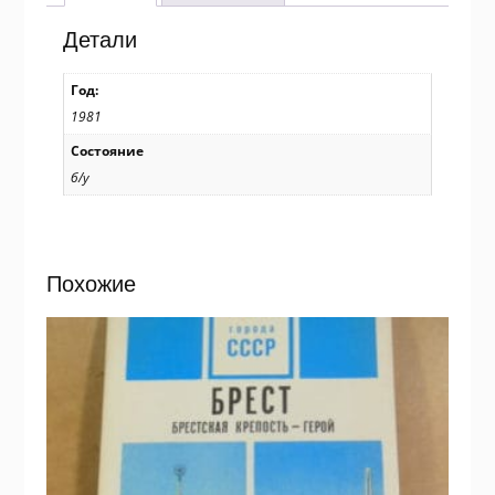
Художник
В.
Детали
Четвериков
/
Год:
р507
1981
Состояние
б/у
Похожие