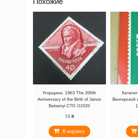
Похожие
Угорщина. 1963 The 200th
Каталог
Anniversary of the Birth of Janos
Венгерской 
Batsanyi СТО /11020
1
10
₴
В корзину