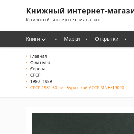
Перейти
Книжный интернет-магаз
к
содержимому
Книжный интернет-магазин
Книги
Марки
Открытки
Главная
Філателія
Європа
СРСР
1980- 1989
СРСР 1981 60 лет Бурятской АССР MNH/19090