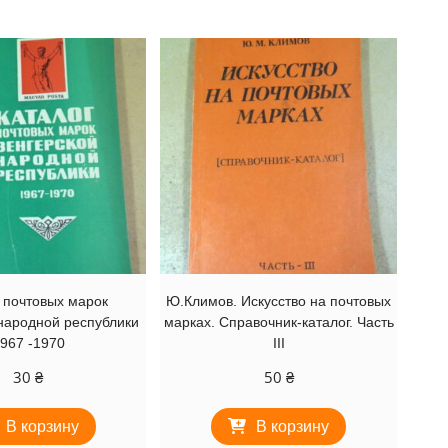
 почтовых марок
Ю.Климов. Искусство на почтовых
народной республики
марках. Справочник-каталог. Часть
967 -1970
III
30
₴
50
₴
В корзину
В корзину