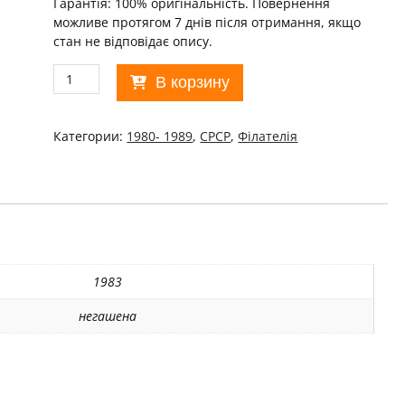
Гарантія: 100% оригінальність. Повернення
можливе протягом 7 днів після отримання, якщо
стан не відповідає опису.
Количество
В корзину
товара
СРСР
1981
Категории:
1980- 1989
,
СРСР
,
Філателія
60
лет
Бурятской
АССР
MNH/19090
1983
негашена