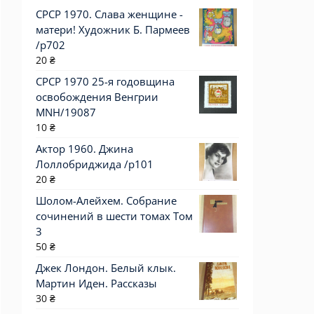
СРСР 1970. Слава женщине -
матери! Художник Б. Пармеев
/р702
20
₴
СРСР 1970 25-я годовщина
освобождения Венгрии
MNH/19087
10
₴
Актор 1960. Джина
Лоллобриджида /p101
20
₴
Шолом-Алейхем. Собрание
сочинений в шести томах Том
3
50
₴
Джек Лондон. Белый клык.
Мартин Иден. Рассказы
30
₴