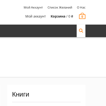
Мой Аккаунт
Список Желаний
О Нас
Мой аккаунт
Корзина
/
0
₴
0
Книги