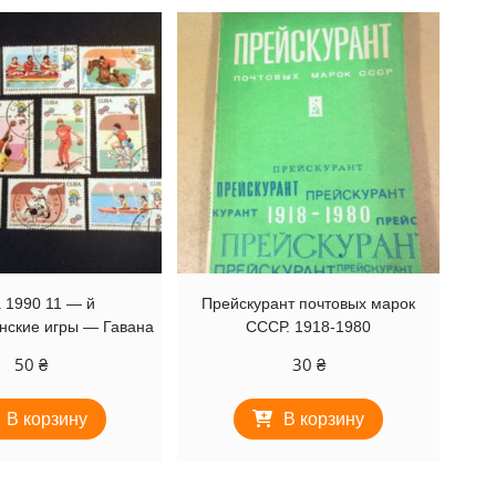
 1990 11 — й
Прейскурант почтовых марок
нские игры — Гавана
СССР. 1918-1980
50
₴
30
₴
В корзину
В корзину