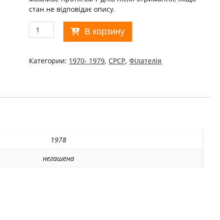
стан не відповідає опису.
Количество
В корзину
товара
СРСР
1978
Категории:
1970- 1979
,
СРСР
,
Філателія
С
Новым,
1979
годом!
MNH/06
1978
негашена