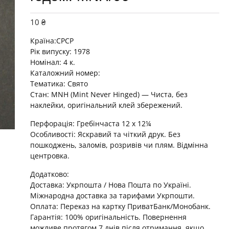
10
₴
Країна:СРСР
Рік випуску: 1978
Номінал: 4 к.
Каталожний номер:
Тематика:
Свято
Стан: MNH (Mint Never Hinged) — Чиста, без
наклейки, оригінальний клей збережений.
Перфорація: Гребінчаста 12 x 12¼
Особливості: Яскравий та чіткий друк. Без
пошкоджень, заломів, розривів чи плям. Відмінна
центровка.
Додатково:
Доставка: Укрпошта / Нова Пошта по Україні.
Міжнародна доставка за тарифами Укрпошти.
Оплата: Переказ на картку ПриватБанк/Монобанк.
Гарантія: 100% оригінальність. Повернення
можливе протягом 7 днів після отримання, якщо