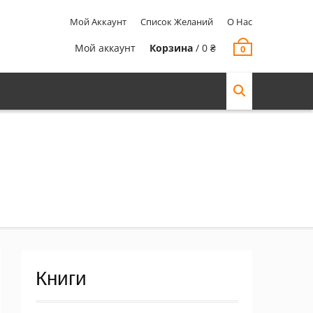
Мой Аккаунт
Список Желаний
О Нас
Мой аккаунт
Корзина
/
0
₴
0
Книги