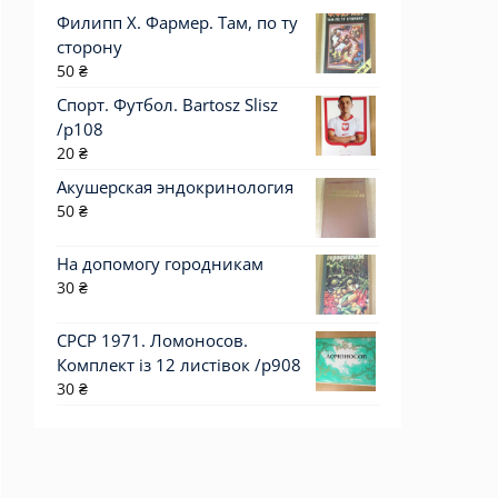
Филипп Х. Фармер. Там, по ту
сторону
50
₴
Спорт. Футбол. Bartosz Slisz
/p108
20
₴
Акушерская эндокринология
50
₴
На допомогу городникам
30
₴
СРСР 1971. Ломоносов.
Комплект із 12 листівок /р908
30
₴