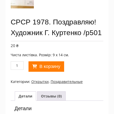
СРСР 1978. Поздравляю!
Художник Г. Куртенко /р501
20
₴
Чиста листівка. Розмір: 9 х 14 см.
Количество
В корзину
товара
СРСР
1978.
Категории:
Открытки
,
Поздравительные
Поздравляю!
Художник
Г.
Детали
Отзывы (0)
Куртенко
/
Детали
р501