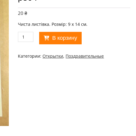
20
₴
Чиста листівка. Розмір: 9 х 14 см.
Количество
В корзину
товара
СРСР
1977.
Категории:
Открытки
,
Поздравительные
8
Марта.
Художник
В.
Евдокимкин
/
р804