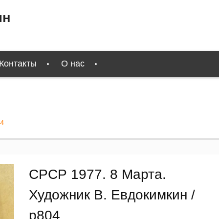
ин
Контакты
О нас
04
СРСР 1977. 8 Марта.
Художник В. Евдокимкин /
р804