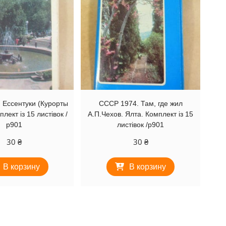
 Ессентуки (Курорты
СССР 1974. Там, где жил
лект із 15 листівок /
А.П.Чехов. Ялта. Комплект із 15
р901
листівок /р901
30
₴
30
₴
В корзину
В корзину