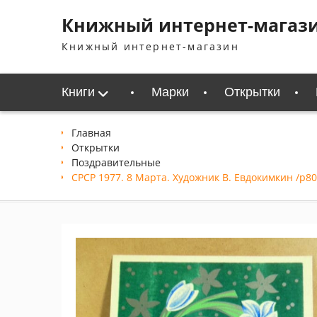
Перейти
Книжный интернет-магаз
к
содержимому
Книжный интернет-магазин
Книги
Марки
Открытки
Главная
Открытки
Поздравительные
СРСР 1977. 8 Марта. Художник В. Евдокимкин /р8