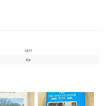
1977
б/у