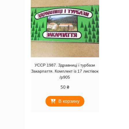
УССР 1987. Здравниці і турбази
Закарпаття. Комплект із 17 листівок
/р905
50
₴
В корзину