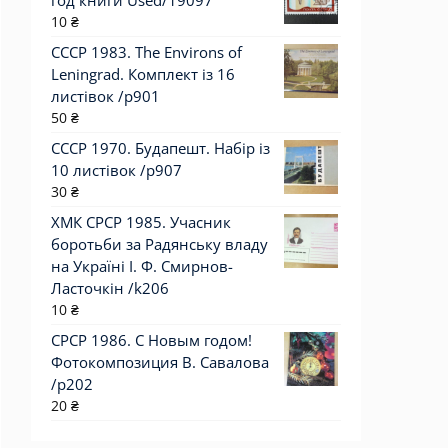
год книги Used/19097
10
₴
СССР 1983. The Environs of
Leningrad. Комплект із 16
листівок /р901
50
₴
СССР 1970. Будапешт. Набір із
10 листівок /р907
30
₴
ХМК СРСР 1985. Учасник
боротьби за Радянську владу
на Україні І. Ф. Смирнов-
Ласточкін /k206
10
₴
СРСР 1986. С Новым годом!
Фотокомпозиция В. Савалова
/р202
20
₴