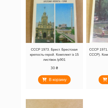
СССР 1973. Брест. Брестская
СССР 1971.
крепость-герой. Комплект із 15
СССР). Комп
листівок /р901
30
₴
В корзину