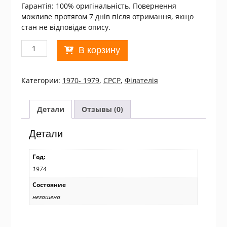
Гарантія: 100% оригінальність. Повернення
можливе протягом 7 днів після отримання, якщо
стан не відповідає опису.
Количество
В корзину
товара
СРСР
1974
Категории:
1970- 1979
,
СРСР
,
Філателія
25
лет
Германской
Детали
Отзывы (0)
Демократической
Республике
Детали
MNH/06
Год:
1974
Состояние
негашена