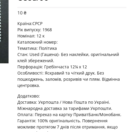
10
₴
Країна:СРСР
Рік випуску: 1968
Номінал: 12 к
Каталожний номер:
Тематика:
Політика
Стан: Used (Гашена)- Без наклейки, оригінальний
клей збережений.
Перфорація: Гребінчаста 12¼ x 12
Особливості: Яскравий та чіткий друк. Без
пошкоджень, заломів, розривів чи плям. Відмінна
центровка.
Додатково:
Доставка: Укрпошта / Нова Пошта по Україні.
Міжнародна доставка за тарифами Укрпошти.
Оплата: Переказ на картку ПриватБанк/Монобанк.
Гарантія: 100% оригінальність. Повернення
можливе протягом 7 днів після отримання, якщо