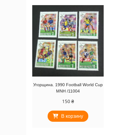
Угорщина. 1990 Football World Cup
MNH /11004
150
₴
В корзину