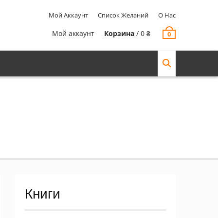
Мой Аккаунт
Список Желаний
О Нас
Мой аккаунт
Корзина
/
0
₴
0
Книги