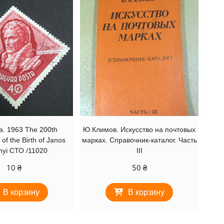
. 1963 The 200th
Ю.Климов. Искусство на почтовых
of the Birth of Janos
марках. Справочник-каталог. Часть
nyi СТО /11020
III
10
₴
50
₴
В корзину
В корзину