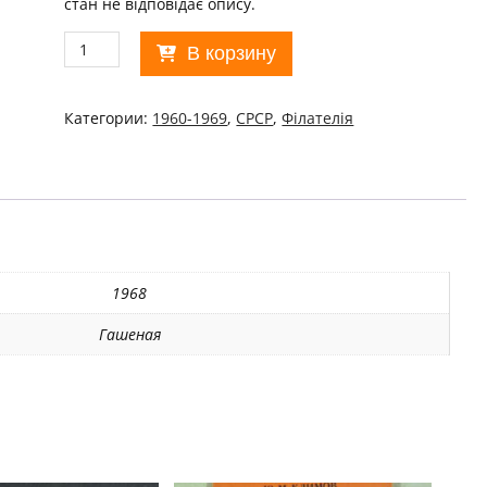
стан не відповідає опису.
Количество
В корзину
товара
СРСР
1968
Категории:
1960-1969
,
СРСР
,
Філателія
50
лет
ВЛКСМ
Used/06
1968
Гашеная