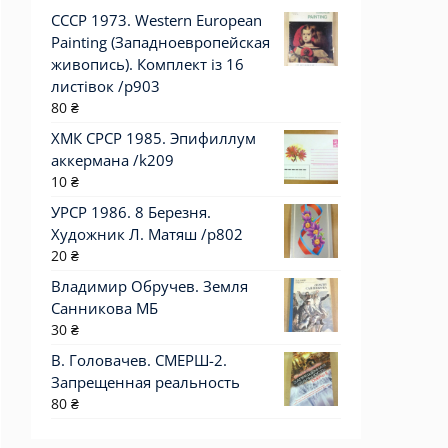
СССР 1973. Western European
Painting (Западноевропейская
живопись). Комплект із 16
листівок /р903
80
₴
ХМК СРСР 1985. Эпифиллум
аккермана /k209
10
₴
УРСР 1986. 8 Березня.
Художник Л. Матяш /р802
20
₴
Владимир Обручев. Земля
Санникова МБ
30
₴
В. Головачев. СМЕРШ-2.
Запрещенная реальность
80
₴