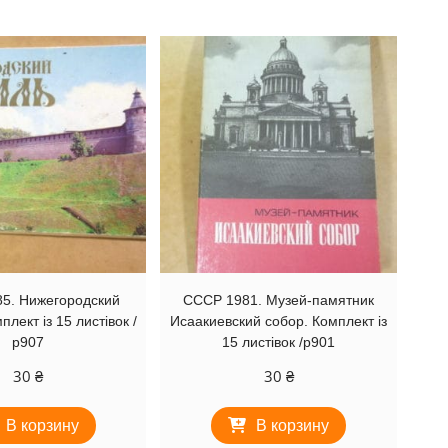
5. Нижегородский
СССР 1981. Музей-памятник
лект із 15 листівок /
Исаакиевский собор. Комплект із
р907
15 листівок /р901
30
₴
30
₴
В корзину
В корзину