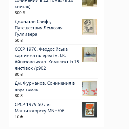
сочинений в 22 томах (в 20
книгах)
800
₴
Джонатан Свифт,
Путешествия Лемюэля
Гулливера
50
₴
СССР 1976. Феодосійська
картинна галерея ім. І.К.
Айвазовського. Комплект із 15
листівок /р902
80
₴
Дм. Фурманов. Сочинения в
двух томах
80
₴
СРСР 1979 50 лет
Магнитогорску MNH/06
10
₴