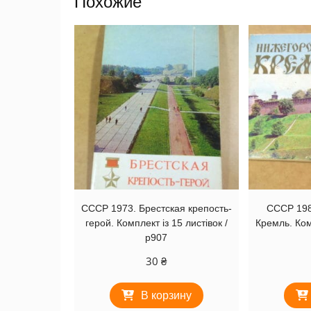
Похожие
СССР 1973. Брестская крепость-
СССР 198
герой. Комплект із 15 листівок /
Кремль. Комп
р907
30
₴
В корзину