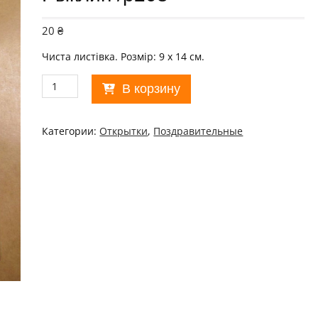
20
₴
Чиста листівка. Розмір: 9 х 14 см.
Количество
В корзину
товара
СРСР
1967.
Категории:
Открытки
,
Поздравительные
Счастливого
Нового
Года!
Художник
В.
Рыклин
/
р208