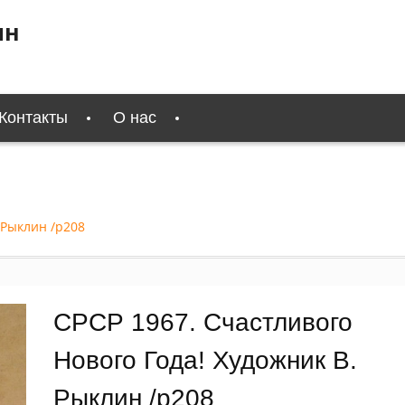
ин
Контакты
О нас
 Рыклин /р208
СРСР 1967. Счастливого
Нового Года! Художник В.
Рыклин /р208