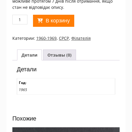
можливе протягом 7 днів після отримання, якщо
стан не відповідає опису.
Количество
В корзину
товара
СРСР
1965.
Категории:
1960-1969
,
СРСР
,
Філателія
ХХ
лет
Освобождения
Детали
Отзывы (0)
Варшавы
Used/06
Детали
Год:
1965
Похожие