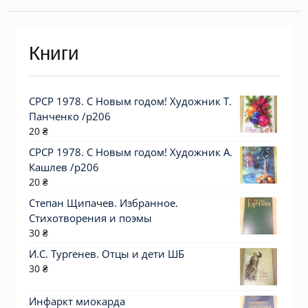
Книги
СРСР 1978. С Новым годом! Художник Т.
Панченко /р206
20
₴
СРСР 1978. С Новым годом! Художник А.
Кашлев /р206
20
₴
Степан Щипачев. Избранное.
Стихотворения и поэмы
30
₴
И.С. Тургенев. Отцы и дети ШБ
30
₴
Инфаркт миокарда