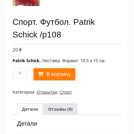
Спорт. Футбол. Patrik
Schick /p108
20
₴
Patrik Schick.
Листівка. Формат; 10.5 х 15 см.
Количество
В корзину
товара
Спорт.
Футбол.
Категории:
Открытки
,
Спорт
Patrik
Schick
/p108
Детали
Отзывы (0)
Детали