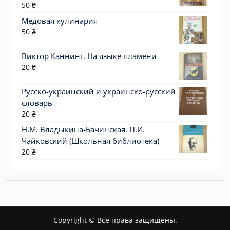
50
₴
Медовая кулинария
50
₴
Виктор Каннинг. На языке пламени
20
₴
Русско-украинский и украинско-русский
словарь
20
₴
Н.М. Владыкина-Бачинская. П.И.
Чайковский (Школьная библиотека)
20
₴
Copyright © Все права защищены.