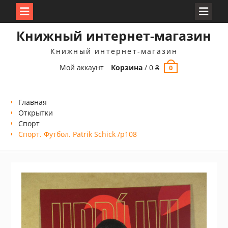
Перейти
Книжный интернет-магазин
к
содержимому
Книжный интернет-магазин
Мой аккаунт
Корзина
/
0
₴
0
Главная
Открытки
Спорт
Спорт. Футбол. Patrik Schick /p108