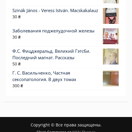
Szinák János - Veress István. Macskakalauz
30
₴
Заболевания поджелудочной железы
30
₴
Ф.С. Фицджеральд. Великий Гэтсби.
Последний магнат. Рассказы
50
₴
Г. С. Васильченко, Частная
сексопатология. В двух томах
300
₴
Copyright © Все права защищены.