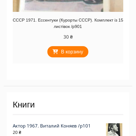
СССР 1971. Ессентуки (Курорты СССР). Комплект із 15
листівок /р901
30
₴
В корзину
Книги
Актор 1967. Виталий Коняев /p101
20
₴