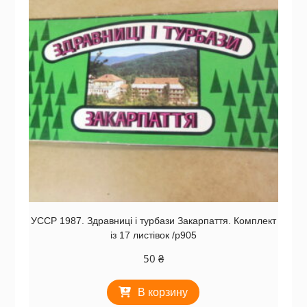
УССР 1987. Здравниці і турбази Закарпаття. Комплект
із 17 листівок /р905
50
₴
В корзину