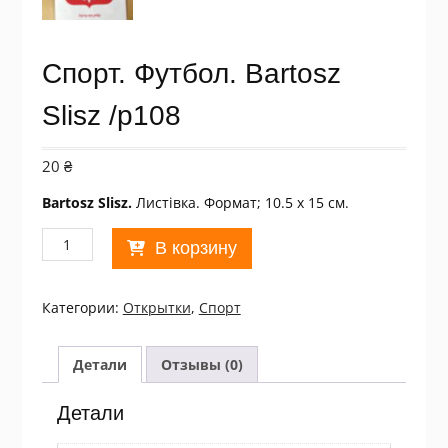
Спорт. Футбол. Bartosz
Slisz /p108
20
₴
Bartosz Slisz.
Листівка. Формат; 10.5 х 15 см.
Количество
В корзину
товара
Спорт.
Футбол.
Категории:
Открытки
,
Спорт
Bartosz
Slisz
/p108
Детали
Отзывы (0)
Детали