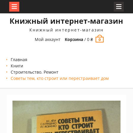
Перейти
Книжный интернет-магазин
к
содержимому
Книжный интернет-магазин
Мой аккаунт
Корзина
/
0
₴
0
Главная
Книги
Строительство. Ремонт
Советы тем, кто строит или перестраивает дом