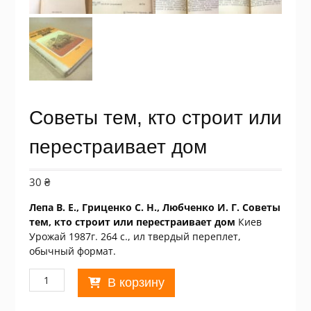
Советы тем, кто строит или
перестраивает дом
30
₴
Лепа В. Е., Гриценко С. Н., Любченко И. Г. Советы
тем, кто строит или перестраивает дом
Киев
Урожай 1987г. 264 с., ил твердый переплет,
обычный формат.
Количество
В корзину
товара
Советы