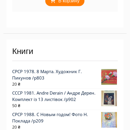
В корзину
Книги
СРСР 1978. 8 Марта. Художник Г.
Пикунов /р803
20
₴
СССР 1981. Andre Derain / Андре Дерен.
Комплект із 13 листівок /р902
50
₴
СРСР 1988. С Новым годом! Фото Н.
Поклада /р209
20
₴