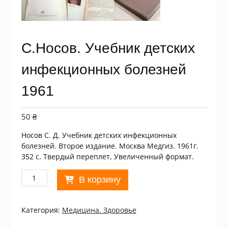
С.Носов. Учебник детских
инфекционных болезней
1961
50
₴
Носов С. Д. Учебник детских инфекционных
болезней. Второе издание. Москва Медгиз. 1961г.
352 с. Твердый переплет, Увеличенный формат.
Количество
В корзину
товара
С.Носов.
Учебник
Категория:
Медицина. Здоровье
детских
инфекционных