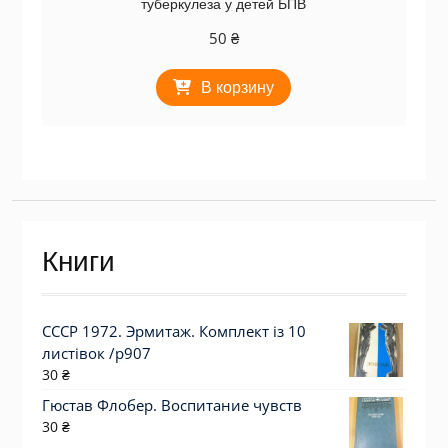
туберкулеза у детей БПВ
50
₴
В корзину
Книги
СССР 1972. Эрмитаж. Комплект із 10
листівок /р907
30
₴
Гюстав Флобер. Воспитание чувств
30
₴