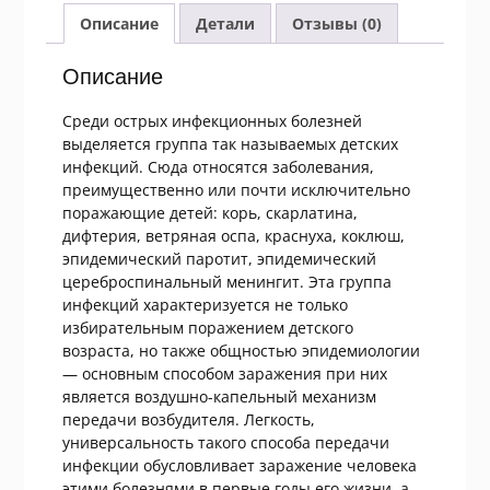
болезней
Описание
Детали
Отзывы (0)
1961
Описание
Среди острых инфекционных болезней
выделяется группа так называемых детских
инфекций. Сюда относятся заболевания,
преимущественно или почти исключительно
поражающие детей: корь, скарлатина,
дифтерия, ветряная оспа, краснуха, коклюш,
эпидемический паротит, эпидемический
цереброспинальный менингит. Эта группа
инфекций характеризуется не только
избирательным поражением детского
возраста, но также общностью эпидемиологии
— основным способом заражения при них
является воздушно-капельный механизм
передачи возбудителя. Легкость,
универсальность такого способа передачи
инфекции обусловливает заражение человека
этими болезнями в первые годы его жизни, а