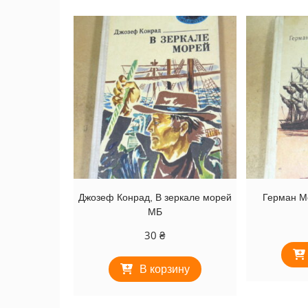
Джозеф Конрад, В зеркале морей
Герман М
МБ
30
₴
В корзину