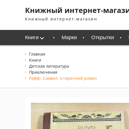
Перейти
Книжный интернет-магаз
к
содержимому
Книжный интернет-магазин
Книги
Марки
Открытки
Главная
Книги
Детская литература
Приключения
Раффі. Самвел. Історичний роман