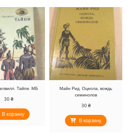
елвилл. Тайпи. МБ
Майн Рид. Оцеола, вождь
семинолов
30
₴
30
₴
В корзину
В корзину