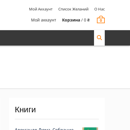
Мой Аккаунт
Список Желаний
О Нас
Мой аккаунт
Корзина
/
0
₴
0
Книги
Александр Дюма, Собрание