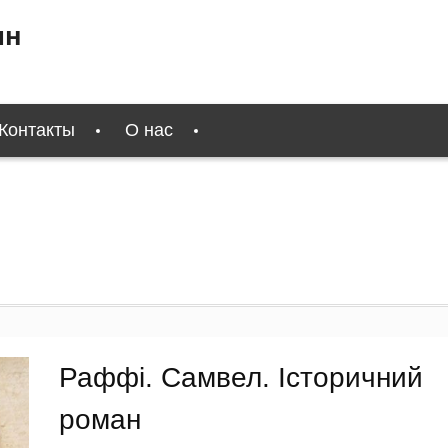
ин
Контакты
О нас
Раффі. Самвел. Історичний
роман