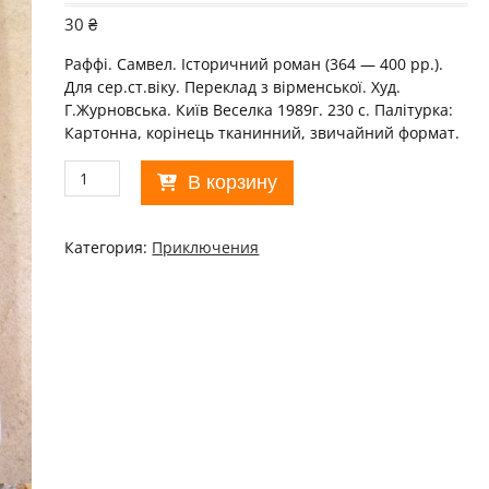
30
₴
Раффі. Самвел. Історичний роман (364 — 400 рр.).
Для сер.ст.віку. Переклад з вірменської. Худ.
Г.Журновська. Київ Веселка 1989г. 230 с. Палiтурка:
Картонна, корінець тканинний, звичайний формат.
Количество
В корзину
товара
Раффі.
Самвел.
Категория:
Приключения
Історичний
роман