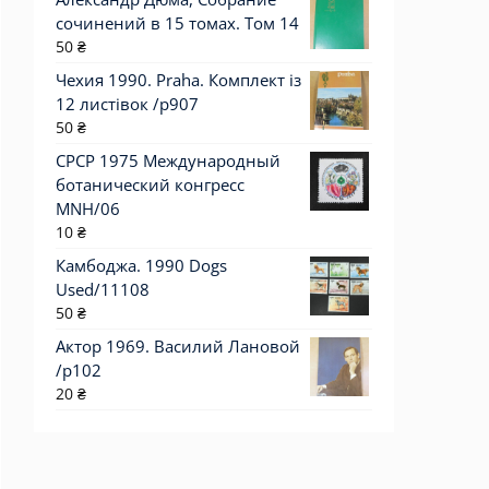
сочинений в 15 томах. Том 14
50
₴
Чехия 1990. Praha. Комплект із
12 листівок /р907
50
₴
СРСР 1975 Международный
ботанический конгресс
MNH/06
10
₴
Камбоджа. 1990 Dogs
Used/11108
50
₴
Актор 1969. Василий Лановой
/p102
20
₴