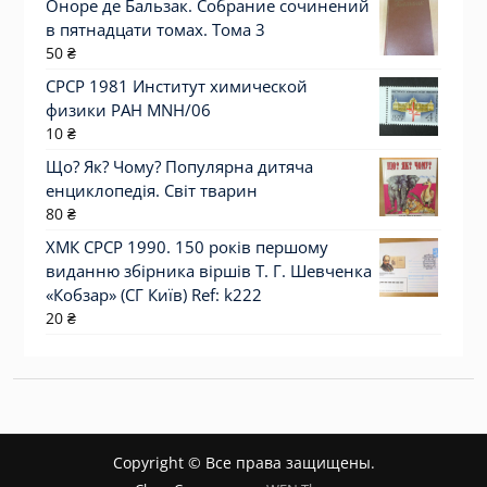
Оноре де Бальзак. Собрание сочинений
в пятнадцати томах. Тома 3
50
₴
СРСР 1981 Институт химической
физики РАН MNH/06
10
₴
Що? Як? Чому? Популярна дитяча
енциклопедія. Світ тварин
80
₴
ХМК СРСР 1990. 150 років першому
виданню збірника віршів Т. Г. Шевченка
«Кобзар» (СГ Київ) Ref: k222
20
₴
Copyright © Все права защищены.