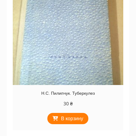
Н.С. Пилипчук. Туберкулез
30
₴
В корзину