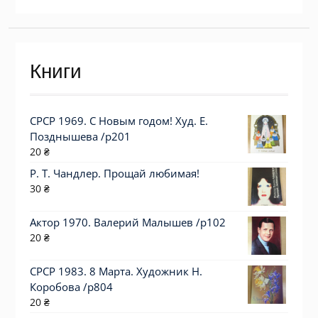
Книги
СРСР 1969. С Новым годом! Худ. Е.
Позднышева /р201
20
₴
Р. Т. Чандлер. Прощай любимая!
30
₴
Актор 1970. Валерий Малышев /p102
20
₴
СРСР 1983. 8 Марта. Художник Н.
Коробова /р804
20
₴