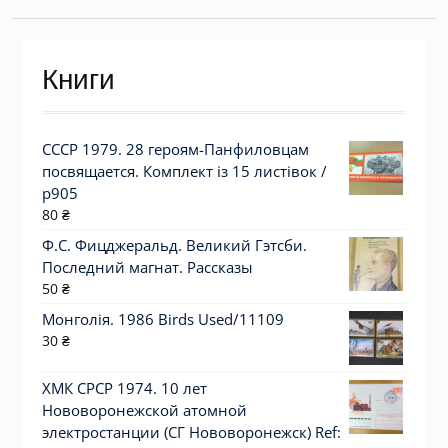
Книги
СССР 1979. 28 героям-Панфиловцам
посвящается. Комплект із 15 листівок /
р905
80
₴
Ф.С. Фицджеральд. Великий Гэтсби.
Последний магнат. Рассказы
50
₴
Монголія. 1986 Birds Used/11109
30
₴
ХМК СРСР 1974. 10 лет
Нововоронежской атомной
электростанции (СГ Нововоронежск) Ref: