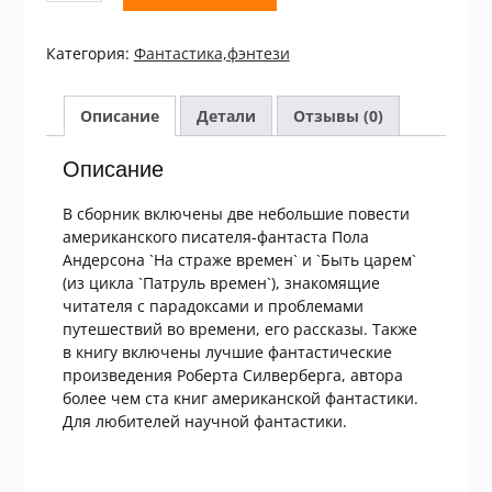
П.
Андерсон,
Категория:
Фантастика,фэнтези
Р.
Силверберг.
Американская
Описание
Детали
Отзывы (0)
фантастика
Том
Описание
11
В сборник включены две небольшие повести
американского писателя-фантаста Пола
Андерсона `На страже времен` и `Быть царем`
(из цикла `Патруль времен`), знакомящие
читателя с парадоксами и проблемами
путешествий во времени, его рассказы. Также
в книгу включены лучшие фантастические
произведения Роберта Силверберга, автора
более чем ста книг американской фантастики.
Для любителей научной фантастики.