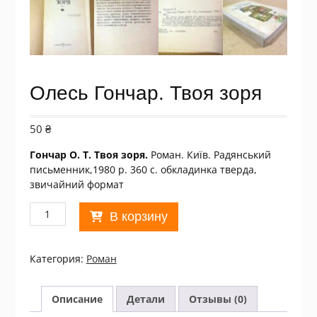
Олесь Гончар. Твоя зоря
50
₴
Гончар О. Т. Твоя зоря.
Роман. Київ. Радянський
письменник,1980 р. 360 с. обкладинка тверда,
звичайний формат
Количество
В корзину
товара
Олесь
Гончар.
Категория:
Роман
Твоя
зоря
Описание
Детали
Отзывы (0)