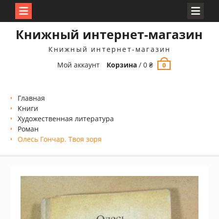
Перейти
Книжный интернет-магазин
к
содержимому
Книжный интернет-магазин
Мой аккаунт
Корзина
/
0
₴
0
Главная
Книги
Xудожественная литература
Роман
Олесь Гончар. Твоя зоря