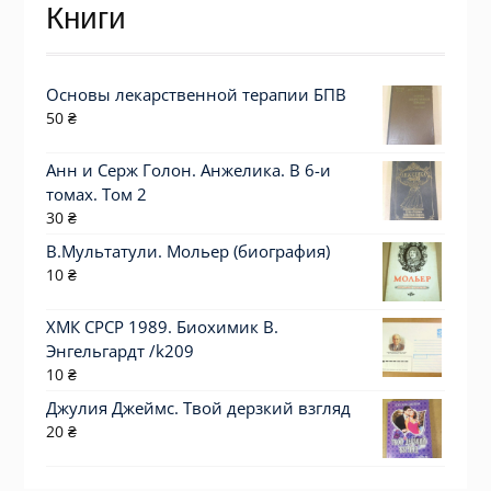
Книги
Основы лекарственной терапии БПВ
50
₴
Анн и Серж Голон. Анжелика. В 6-и
томах. Том 2
30
₴
В.Мультатули. Мольер (биография)
10
₴
ХМК СРСР 1989. Биохимик В.
Энгельгардт /k209
10
₴
Джулия Джеймс. Твой дерзкий взгляд
20
₴