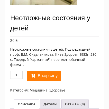
Неотложные состояния у
детей
20
₴
Неотложные состояния у детей. Под редакцией
проф. В.М. Сидельникова. Киев Здоровя 1983г. 280
с. Твердый (картонный) переплет, обычный
формат.
Количество
В корзину
товара
Неотложные
состояния
Категория:
Медицина. Здоровье
у
детей
Описание
Детали
Отзывы (0)