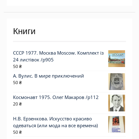
Книги
СССР 1977. Москва Moscow. Комплект із
24 листівок /р905
50
₴
А. Вулис. В мире приключений
50
₴
Космонавт 1975. Олег Макаров /p112
20
₴
Н.В. Ерзенкова. Искусство красиво
одеваться (или мода на все времена)
50
₴