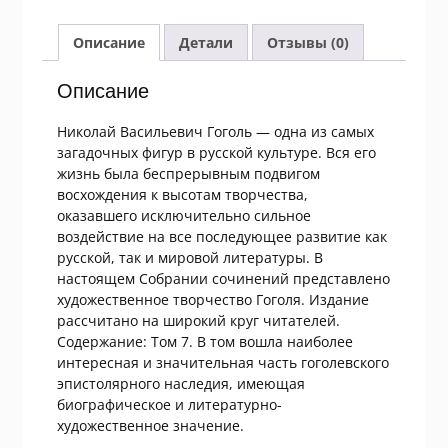
сочинений
в
Описание
Детали
Отзывы (0)
семи
томах
Описание
Том
7
Николай Васильевич Гоголь — одна из самых
загадочных фигур в русской культуре. Вся его
жизнь была беспрерывным подвигом
восхождения к высотам творчества,
оказавшего исключительно сильное
воздействие на все последующее развитие как
русской, так и мировой литературы. В
настоящем Собрании сочинений представлено
художественное творчество Гоголя. Издание
рассчитано на широкий круг читателей.
Содержание: Том 7. В том вошла наиболее
интересная и значительная часть гоголевского
эпистолярного наследия, имеющая
биографическое и литературно-
художественное значение.