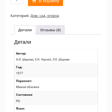
В корзину
товара
Н.
Л.
Категория:
Дом. сад, огород
Шарова,
Е.
Н.
Детали
Отзывы (0)
Черней,
Л.
Детали
К.
Ширева.
Автор:
Ирисы
Н.Л. Шарова, Е.Н. Черней, Л.К. Ширева
Год:
1977
Переплет:
Мягкая обложка
Состояние
б/у
Язык: