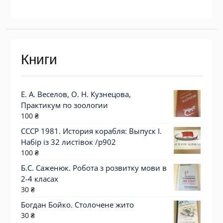
Книги
Е. А. Веселов, О. Н. Кузнецова,
Практикум по зоологии
100
₴
СССР 1981. История корабля: Выпуск I.
Набір із 32 листівок /р902
100
₴
Б.С. Саженюк. Робота з розвитку мови в
2-4 класах
30
₴
Богдан Бойко. Столочене жито
30
₴