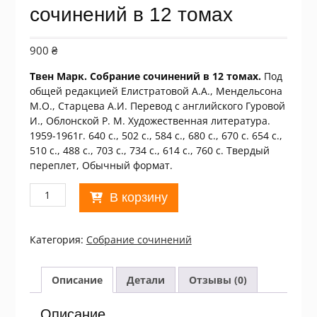
сочинений в 12 томах
900
₴
Твен Марк. Собрание сочинений в 12 томах.
Под
общей редакцией Елистратовой А.А., Мендельсона
М.О., Старцева А.И. Перевод с английского Гуровой
И., Облонской Р. М. Художественная литература.
1959-1961г. 640 с., 502 с., 584 с., 680 с., 670 с. 654 с.,
510 с., 488 с., 703 с., 734 с., 614 с., 760 с. Твердый
переплет, Обычный формат.
Количество
В корзину
товара
Марк
Твен.
Категория:
Собрание сочинений
Собрание
сочинений
в
Описание
Детали
Отзывы (0)
12
томах
Описание