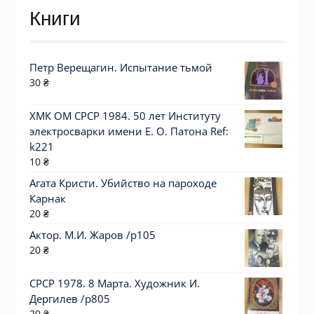
Книги
Петр Верещагин. Испытание тьмой
30
₴
ХМК ОМ СРСР 1984. 50 лет Институту
электросварки имени Е. О. Патона Ref:
k221
10
₴
Агата Кристи. Убийство на пароходе
Карнак
20
₴
Актор. М.И. Жаров /p105
20
₴
СРСР 1978. 8 Марта. Художник И.
Дергилев /р805
20
₴