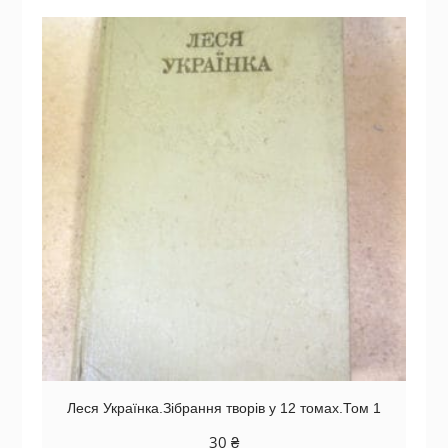
Леся Українка.Зібрання творів у 12 томах.Том 1
30
₴