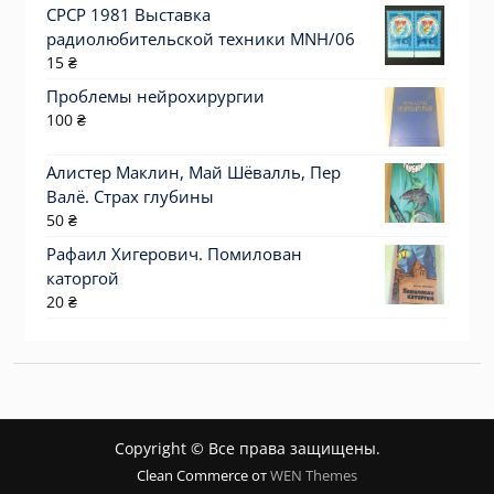
СРСР 1981 Выставка
радиолюбительской техники MNH/06
15
₴
Проблемы нейрохирургии
100
₴
Алистер Маклин, Май Шёвалль, Пер
Валё. Страх глубины
50
₴
Рафаил Хигерович. Помилован
каторгой
20
₴
Copyright © Все права защищены.
Clean Commerce от
WEN Themes