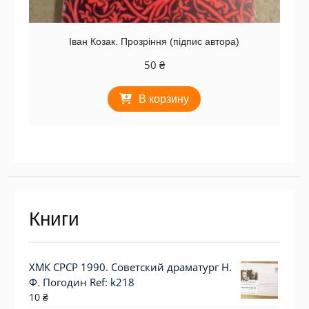
Іван Козак. Прозріння (підпис автора)
50
₴
В корзину
Книги
ХМК СРСР 1990. Советский драматург Н.
Ф. Погодин Ref: k218
10
₴