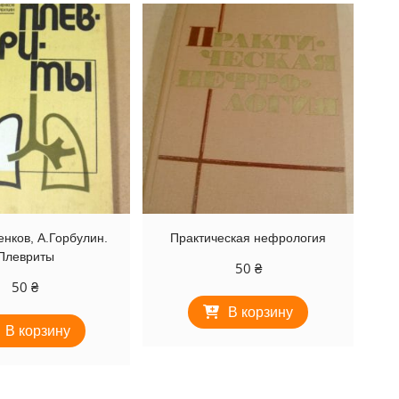
нков, А.Горбулин.
Практическая нефрология
Плевриты
50
₴
50
₴
В корзину
В корзину