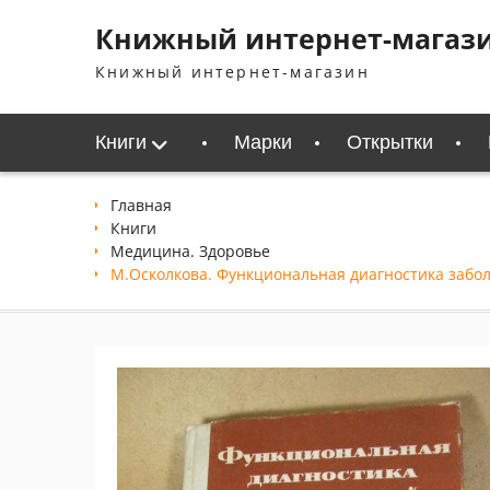
Перейти
Книжный интернет-магаз
к
содержимому
Книжный интернет-магазин
Книги
Марки
Открытки
Главная
Книги
Медицина. Здоровье
М.Осколкова. Функциональная диагностика забол