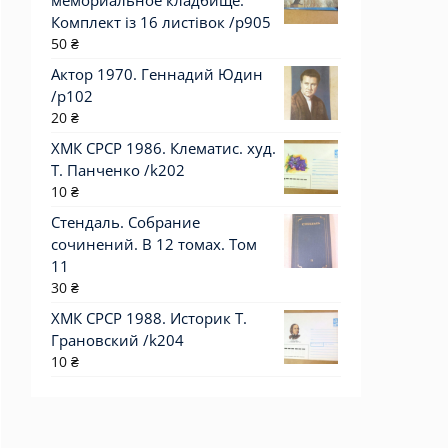
мемориальное кладбище.
Комплект із 16 листівок /р905
50
₴
Актор 1970. Геннадий Юдин
/p102
20
₴
ХМК СРСР 1986. Клематис. худ.
Т. Панченко /k202
10
₴
Стендаль. Собрание
сочинений. В 12 томах. Том
11
30
₴
ХМК СРСР 1988. Историк Т.
Грановский /k204
10
₴