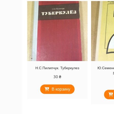
Н.С.Пилипчук. Туберкулез
Ю.Семене
30
₴
В корзину