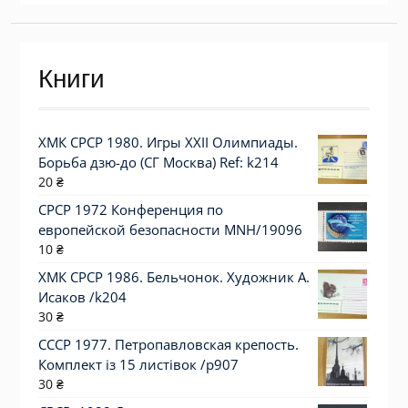
Книги
ХМК СРСР 1980. Игры XXII Олимпиады.
Борьба дзю-до (СГ Москва) Ref: k214
20
₴
СРСР 1972 Конференция по
европейской безопасности MNH/19096
10
₴
ХМК СРСР 1986. Бельчонок. Художник А.
Исаков /k204
30
₴
СССР 1977. Петропавловская крепость.
Комплект із 15 листівок /р907
30
₴