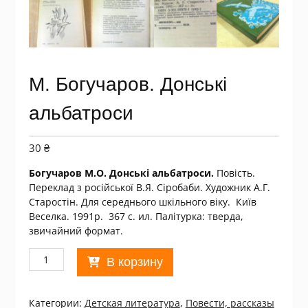
М. Богучаров. Донські
альбатроси
30
₴
Богучаров М.О. Донські альбатроси.
Повість.
Переклад з російської В.Я. Сіробаби. Художник А.Г.
Старостін. Для середнього шкільного віку. Київ
Веселка. 1991р. 367 с. ил. Палiтурка: тверда,
звичайний формат.
Количество
В корзину
товара
М.
Богучаров.
Категории:
Детская литература
,
Повести, рассказы