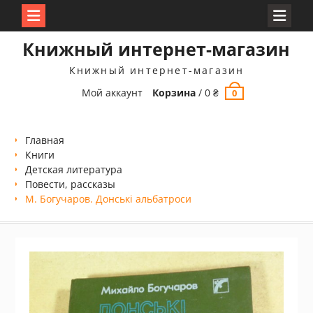
Перейти
Книжный интернет-магазин
к
содержимому
Книжный интернет-магазин
Мой аккаунт
Корзина
/
0
₴
0
Главная
Книги
Детская литература
Повести, рассказы
М. Богучаров. Донські альбатроси