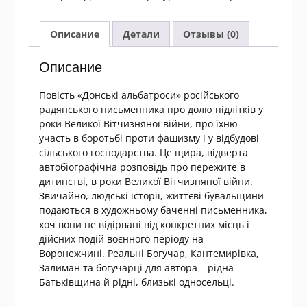
Донські
альбатроси
Описание
Детали
Отзывы (0)
Описание
Повість «Донські альбатроси» російського
радянського письменника про долю підлітків у
роки Великої Вітчизняної війни, про їхню
участь в боротьбі проти фашизму і у відбудові
сільського господарства. Це щира, відверта
автобіографічна розповідь про пережите в
дитинстві, в роки Великої Вітчизняної війни.
Звичайно, людські історії, життєві бувальщини
подаються в художньому баченні письменника,
хоч вони не відірвані від конкретних місць і
дійсних подій воєнного періоду на
Воронежчині. Реальні Богучар, Кантемирівка,
Залиман та богучарці для автора – рідна
Батьківщина й рідні, близькі односельці.