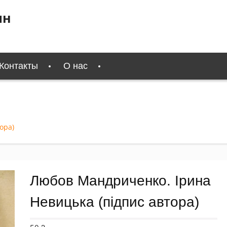
ин
Контакты
О нас
ора)
Любов Мандриченко. Ірина
Невицька (підпис автора)