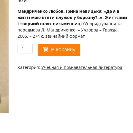
50
₴
Мандриченко Любов. Ірина Невицька: «Де я в
житті маю втяти плужок у борозну?..»: Життєвий
і творчий шлях письменниці
/Упорядкування та
передмова Л. Мандриченко. – Ужгород – Ґражда.
2005. – 274 с. звичайний формат
Количество
В корзину
товара
Любов
Мандриченко.
Категория:
Учебная и познавательная литература
Ірина
Невицька
(підпис
автора)