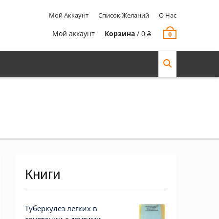
Мой Аккаунт
Список Желаний
О Нас
Мой аккаунт
Корзина
/
0
₴
0
Книги
Туберкулез легких в