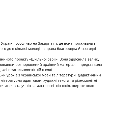
Україні, особливо на Закарпатті, де вона проживала з
його до шкільної молоді – справа благородна й сьогодні
чого проекту «Шкільної серії». Вона здійснила велику
цювавши розпорошений архівний матеріал, і представила
кої в загальноосвітній школі.
и уроків з української мови та літератури, дидактичний
 літературно адаптовані художні тексти та різноманітні
вчителів та учнів загальноосвітніх шкіл, широке коло