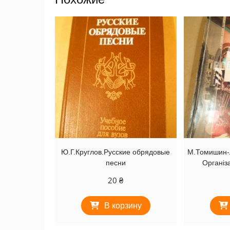
Ю.Г.Круглов.Русские обрядовые
М.Томишин-Л
песни
Організ
20
₴
В корзину