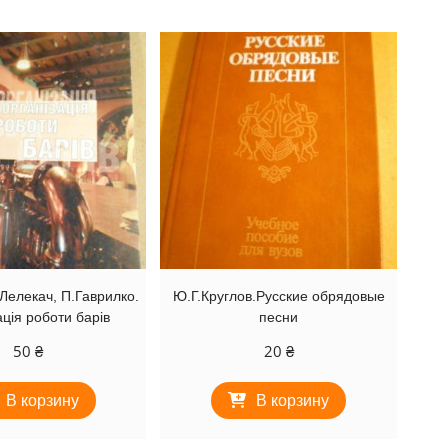
елекач, П.Гаврилко.
Ю.Г.Круглов.Русские обрядовые
ація роботи барів
песни
50
₴
20
₴
В корзину
В корзину