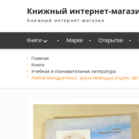
Перейти
Книжный интернет-магаз
к
содержимому
Книжный интернет-магазин
Книги
Марки
Открытки
Главная
Книги
Учебная и познавательная литература
Любов Мандриченко. Ірина Невицька (підпис авт