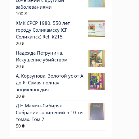
сочетании с другими
заболеваниями
100
₴
ХМК СРСР 1980. 550 лет
городу Соликамску (СГ
Соликанск) Ref: k215
20
₴
Надежда Петрунина.
Искушение убийством
20
₴
А. Корзунова. Золотой ус от А
до Я: Самая полная
энциклопедия
30
₴
Д.Н.Мамин-Сибиряк.
Собрание сочинений в 10-ти
томах. Том 7
50
₴