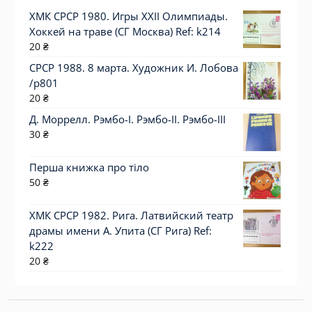
ХМК СРСР 1980. Игры XXII Олимпиады.
Хоккей на траве (СГ Москва) Ref: k214
20
₴
СРСР 1988. 8 марта. Художник И. Лобова
/р801
20
₴
Д. Моррелл. Рэмбо-I. Рэмбо-II. Рэмбо-III
30
₴
Перша книжка про тіло
50
₴
ХМК СРСР 1982. Рига. Латвийский театр
драмы имени А. Упита (СГ Рига) Ref:
k222
20
₴