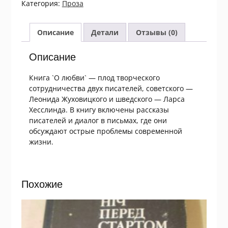
Категория:
Проза
Л.
Хеселинд.
О
Описание
Детали
Отзывы (0)
любви.
Диалог
Описание
в
письмах
Книга `О любви` — плод творческого
сотрудничества двух писателей, советского —
Леонида Жуховицкого и шведского — Ларса
Хесслинда. В книгу включены рассказы
писателей и диалог в письмах, где они
обсуждают острые проблемы современной
жизни.
Похожие