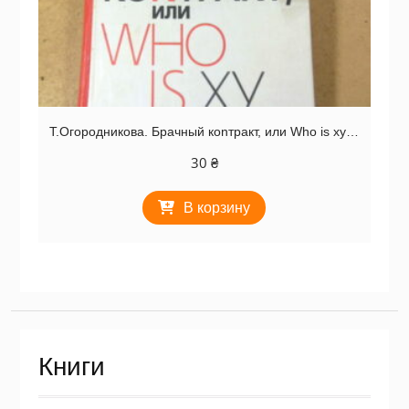
Т.Огородникова. Брачный коnтракт, или Who is xy…
30
₴
В корзину
Книги