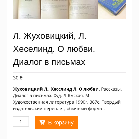
Л. Жуховицкий, Л.
Хеселинд. О любви.
Диалог в письмах
30
₴
Жуховицкий Л., Хесслинд Л. О любви.
Рассказы.
Диалог в письмах. Худ. Л.Ямская. М.
Художественная литература 1990г. 367с. Твердый
издательский переплет, обычный формат.
Количество
В корзину
товара
Л.
Жуховицкий,