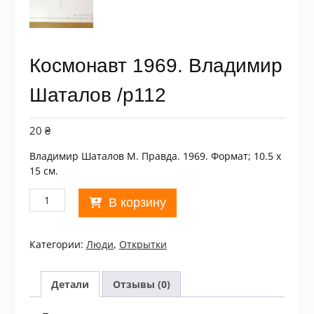
Космонавт 1969. Владимир
Шаталов /p112
20
₴
Владимир Шаталов М. Правда. 1969. Формат; 10.5 х
15 см.
Количество
В корзину
товара
Космонавт
1969.
Категории:
Люди
,
Открытки
Владимир
Шаталов
/p112
Детали
Отзывы (0)