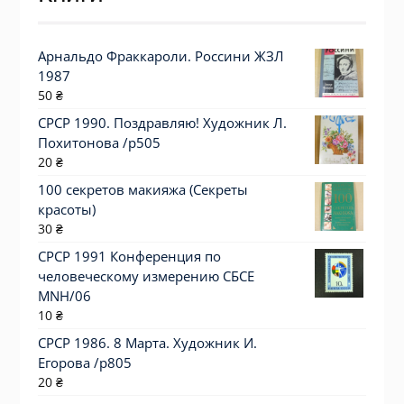
Арнальдо Фраккароли. Россини ЖЗЛ
1987
50
₴
СРСР 1990. Поздравляю! Художник Л.
Похитонова /р505
20
₴
100 секретов макияжа (Секреты
красоты)
30
₴
СРСР 1991 Конференция по
человеческому измерению СБСЕ
MNH/06
10
₴
СРСР 1986. 8 Марта. Художник И.
Егорова /р805
20
₴