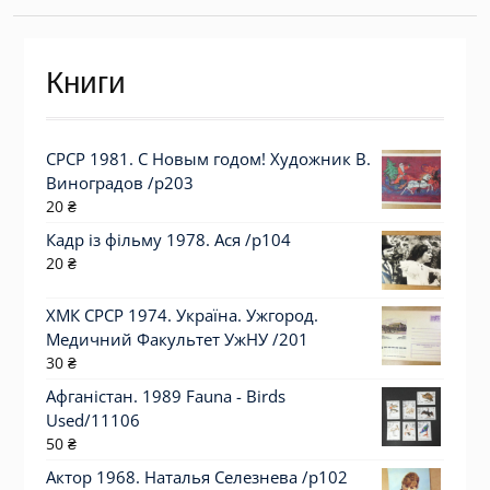
Книги
СРСР 1981. С Новым годом! Художник В.
Виноградов /р203
20
₴
Кадр із фільму 1978. Ася /p104
20
₴
ХМК СРСР 1974. Україна. Ужгород.
Медичний Факультет УжНУ /201
30
₴
Афганістан. 1989 Fauna - Birds
Used/11106
50
₴
Актор 1968. Наталья Селезнева /p102