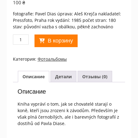
100
₴
fotografie: Pavel Dias úprava: Aleš Krejča nakladatel:
Pressfoto, Praha rok vydání: 1985 počet stran: 180
stav: původní vazba s obálkou, pěkně zachováno
Количество
В корзину
товара
Kone
formule
Категория:
Фотоальбомы
1/1
Описание
Детали
Отзывы (0)
Описание
Kniha vypráví o tom, jak se chovatelé starají o
koně, kteří jsou zrozeni k závodům. Především je
však plná černobílých, ale i barevných fotografií z
dostihů od Pavla Diase.