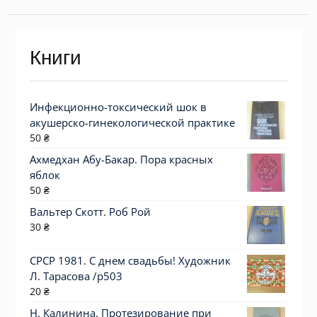
Книги
Инфекционно-токсический шок в
акушерско-гинекологической практике
50
₴
Ахмедхан Абу-Бакар. Пора красных
яблок
50
₴
Вальтер Скотт. Роб Рой
30
₴
СРСР 1981. С днем свадьбы! Художник
Л. Тарасова /р503
20
₴
Н. Калинина. Протезирование при