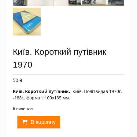
Київ. Короткий путівник
1970
50
₴
Київ. Короткий путівник.
Київ. Політвидав 1970г.
-188с. формат: 100х135 мм.
В наличии
Количество
В корзину
товара
Київ.