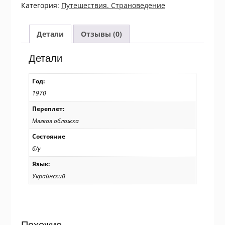
Короткий
Категория:
Путешествия. Страноведение
путівник
1970
Детали
Отзывы (0)
Детали
Год:
1970
Переплет:
Мягкая обложка
Состояние
б/у
Язык:
Украи́нский
Похожие