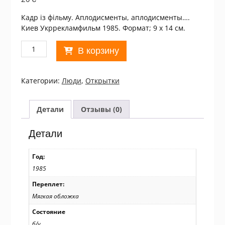
Кадр із фільму. Аплодисменты, аплодисменты….
Киев Укррекламфильм 1985. Формат; 9 х 14 см.
Количество
В корзину
товара
Кадр
із
Категории:
Люди
,
Открытки
фільму
1985.
Аплодисменты,
Детали
Отзывы (0)
аплодисменты...
/p104
Детали
Год:
1985
Переплет:
Мягкая обложка
Состояние
б/у