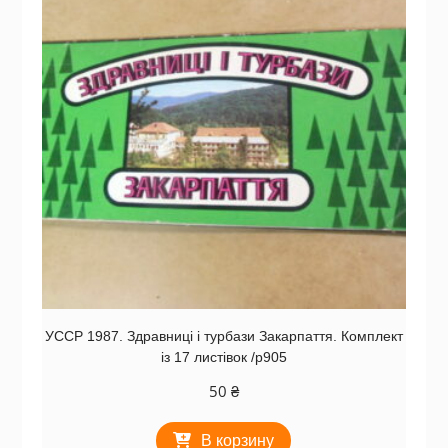
УССР 1987. Здравниці і турбази Закарпаття. Комплект
із 17 листівок /р905
50
₴
В корзину