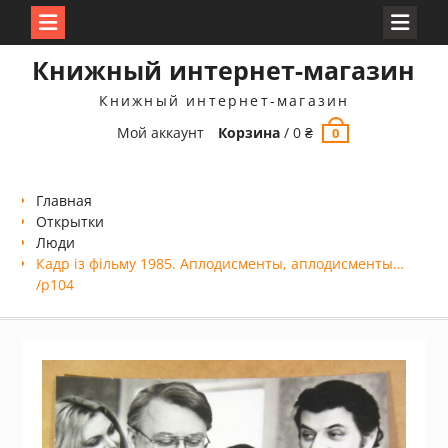
Перейти
Книжный интернет-магазин
к
содержимому
Книжный интернет-магазин
Мой аккаунт
Корзина
/
0
₴
0
Главная
Открытки
Люди
Кадр із фільму 1985. Аплодисменты, аплодисменты…
/p104