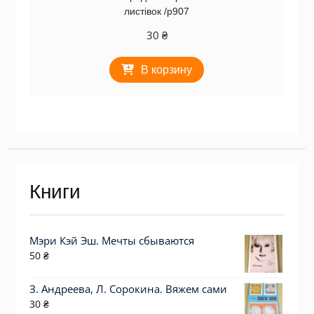
листівок /р907
30
₴
В корзину
Книги
Мэри Кэй Эш. Мечты сбываются
50
₴
З. Андреева, Л. Сорокина. Вяжем сами
30
₴