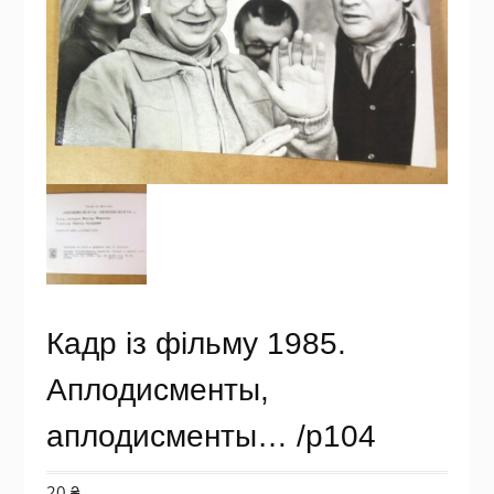
Кадр із фільму 1985.
Аплодисменты,
аплодисменты… /p104
20
₴