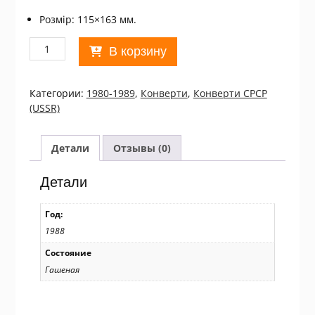
Розмір: 115×163 мм.
Количество
В корзину
товара
ХМК
СРСР
Категории:
1980-1989
,
Конверти
,
Конверти СРСР
1988.
(USSR)
Один
из
26
Детали
Отзывы (0)
бакинских
комиссаров
Детали
И.
Я.
Год:
Габышев
1988
(СГ
Казань)
Состояние
Ref:
Гашеная
k225