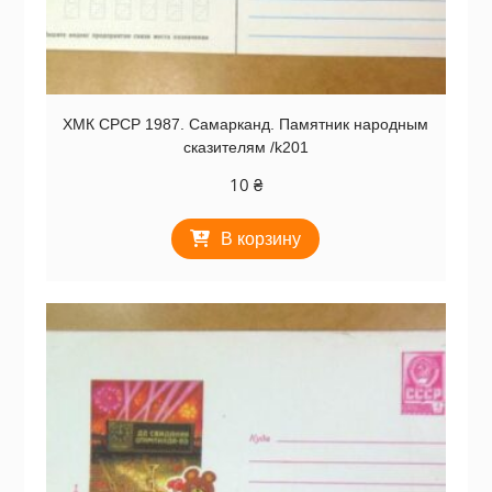
ХМК СРСР 1987. Самарканд. Памятник народным
сказителям /k201
10
₴
В корзину