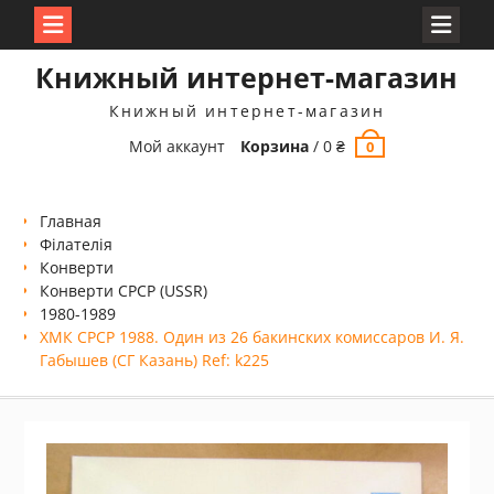
Перейти
Книжный интернет-магазин
к
содержимому
Книжный интернет-магазин
Мой аккаунт
Корзина
/
0
₴
0
Главная
Філателія
Конверти
Конверти СРСР (USSR)
1980-1989
ХМК СРСР 1988. Один из 26 бакинских комиссаров И. Я.
Габышев (СГ Казань) Ref: k225