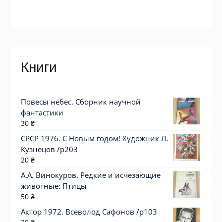
Книги
Повесы небес. Сборник научной
фантастики
30
₴
СРСР 1976. С Новым годом! Художник Л.
Кузнецов /р203
20
₴
А.А. Винокуров. Редкие и исчезающие
животные: Птицы
50
₴
Актор 1972. Всеволод Сафонов /p103