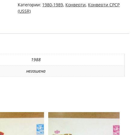
СРСР
Категории:
1980-1989
,
Конверти
,
Конверти СРСР
1988.
(USSR)
Литовский
академик
Й.
Крищюнас
/k208
1988
негашена