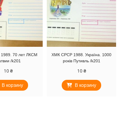
1989. 70 лет ЛКСМ
ХМК СРСР 1988. Україна. 1000
твии /k201
років Путивль /k201
10
₴
10
₴
В корзину
В корзину