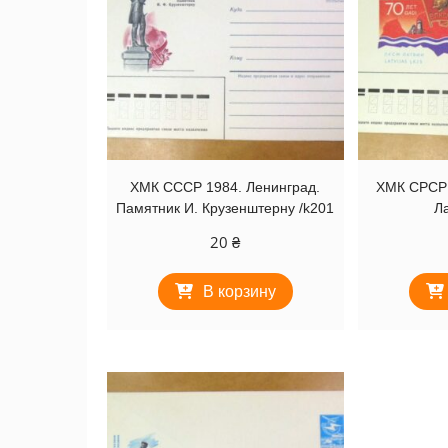
ХМК СССР 1984. Ленинград.
ХМК СРСР 
Памятник И. Крузенштерну /k201
Ла
20
₴
В корзину