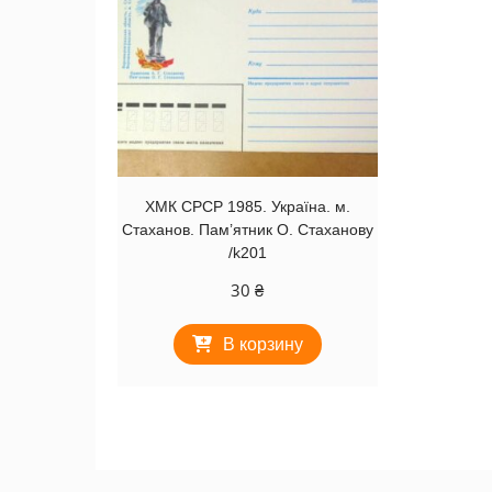
ХМК СРСР 1985. Україна. м.
Стаханов. Пам’ятник О. Стаханову
/k201
30
₴
В корзину