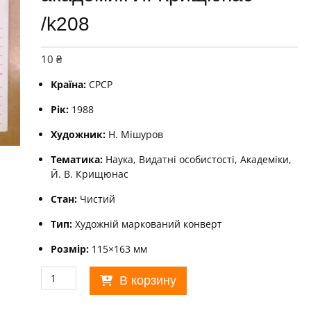
/k208
10
₴
Країна:
СРСР
Рік:
1988
Художник:
Н. Мішуров
Тематика:
Наука, Видатні особистості, Академіки,
Й. В. Крищюнас
Стан:
Чистий
Тип:
Художній маркований конверт
Розмір:
115×163 мм
Количество
В корзину
товара
ХМК