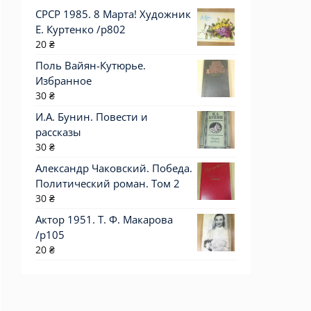
СРСР 1985. 8 Марта! Художник
Е. Куртенко /р802
20
₴
Поль Вайян-Кутюрье.
Избранное
30
₴
И.А. Бунин. Повести и
рассказы
30
₴
Александр Чаковский. Победа.
Политический роман. Том 2
30
₴
Актор 1951. Т. Ф. Макарова
/p105
20
₴