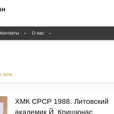
ин
Контакты
О нас
с /k208
ХМК СРСР 1988. Литовский
академик Й. Крищюнас