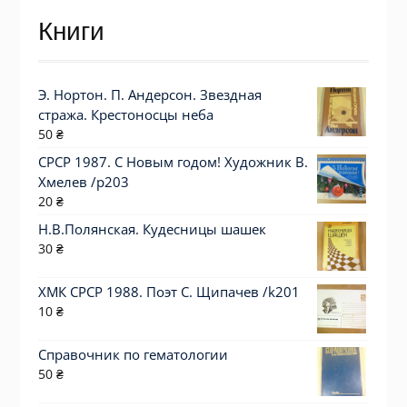
Книги
Э. Нортон. П. Андерсон. Звездная
стража. Крестоносцы неба
50
₴
СРСР 1987. С Новым годом! Художник В.
Хмелев /р203
20
₴
Н.В.Полянская. Кудесницы шашек
30
₴
ХМК СРСР 1988. Поэт С. Щипачев /k201
10
₴
Справочник по гематологии
50
₴