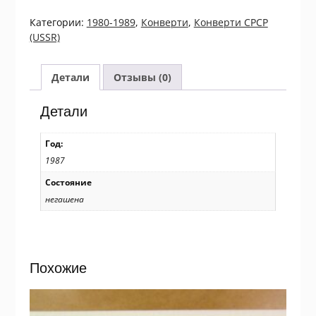
ХМК
СРСР
Категории:
1980-1989
,
Конверти
,
Конверти СРСР
1987.
(USSR)
Українська
радянська
художниця
Детали
Отзывы (0)
О.
Л.
Детали
Кульчицька
/k205
Год:
1987
Состояние
негашена
Похожие