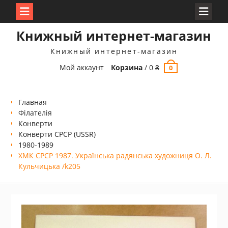
Перейти
Книжный интернет-магазин
к
содержимому
Книжный интернет-магазин
Мой аккаунт
Корзина
/
0
₴
0
Главная
Філателія
Конверти
Конверти СРСР (USSR)
1980-1989
ХМК СРСР 1987. Українська радянська художниця О. Л.
Кульчицька /k205