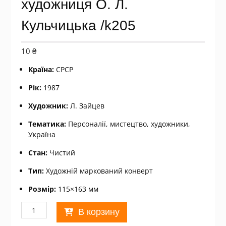
художниця О. Л.
Кульчицька /k205
10
₴
Країна:
СРСР
Рік:
1987
Художник:
Л. Зайцев
Тематика:
Персоналії, мистецтво, художники,
Україна
Стан:
Чистий
Тип:
Художній маркований конверт
Розмір:
115×163 мм
Количество
В корзину
товара