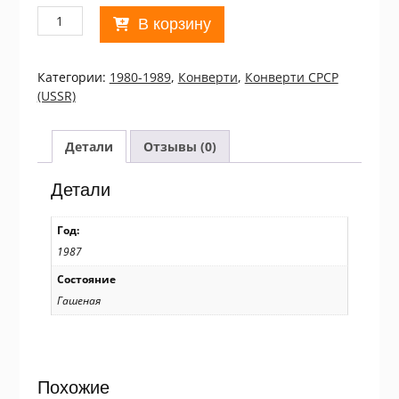
Количество
В корзину
товара
ХМК
СРСР
Категории:
1980-1989
,
Конверти
,
Конверти СРСР
1987.
(USSR)
Герой
гражданской
войны
Детали
Отзывы (0)
Д.
Жлоба
Детали
(СГ
Київ)
Год:
Ref:
1987
k225
Состояние
Гашеная
Похожие