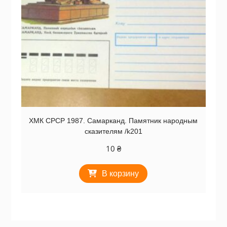
ХМК СРСР 1987. Самарканд. Памятник народным
сказителям /k201
10
₴
В корзину