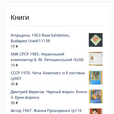
Книги
Угорщина. 1963 Rose Exhibition,
Budapest Used/11138
10
₴
ХМК СРСР 1985. Український
композитор Б. М. Лятошинський /k206
10
₴
СССР 1970. Чита. Комплект із 9 листівок
/р907
30
₴
Дмитрий Вересов. Черный ворон. Книга
3. Крик ворона
30
₴
Актор 1967. Жанна Прохоренко /p110