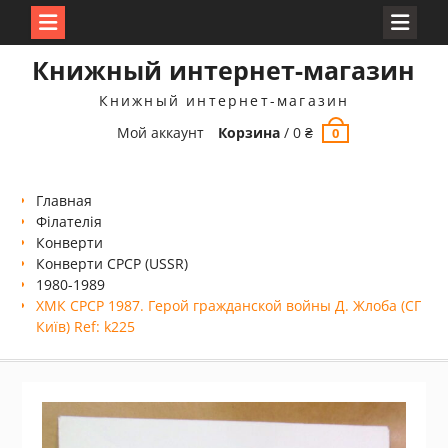
Перейти
Книжный интернет-магазин
к
содержимому
Книжный интернет-магазин
Мой аккаунт
Корзина
/
0
₴
0
Главная
Філателія
Конверти
Конверти СРСР (USSR)
1980-1989
ХМК СРСР 1987. Герой гражданской войны Д. Жлоба (СГ
Київ) Ref: k225