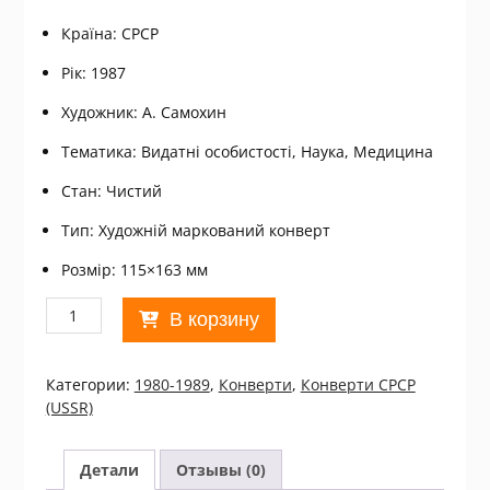
Країна: СРСР
Рік: 1987
Художник: А. Самохин
Тематика: Видатні особистості, Наука, Медицина
Стан: Чистий
Тип: Художній маркований конверт
Розмір: 115×163 мм
Количество
В корзину
товара
ХМК
СРСР
Категории:
1980-1989
,
Конверти
,
Конверти СРСР
1987.
(USSR)
Академик
И.
Давыдовский
Детали
Отзывы (0)