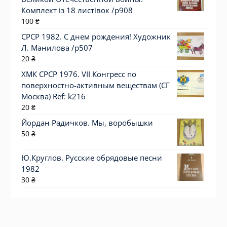
Комплект із 18 листівок /р908
100
₴
СРСР 1982. С днем рождения! Художник
Л. Манилова /р507
20
₴
ХМК СРСР 1976. VII Конгресс по
поверхностно-активным веществам (СГ
Москва) Ref: k216
20
₴
Йордан Радичков. Мы, воробышки
50
₴
Ю.Круглов. Русские обрядовые песни
1982
30
₴