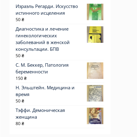
Израэль Регарди. Искусство
истинного исцеления
50
₴
Диагностика и лечение
гинекологических
заболеваний в женской
консультации. БПВ
50
₴
С. М. Беккер, Патология
беременности
150
₴
Н. Эльштейн. Медицина и
время
50
₴
Тэффи. Демоническая
женщина
80
₴