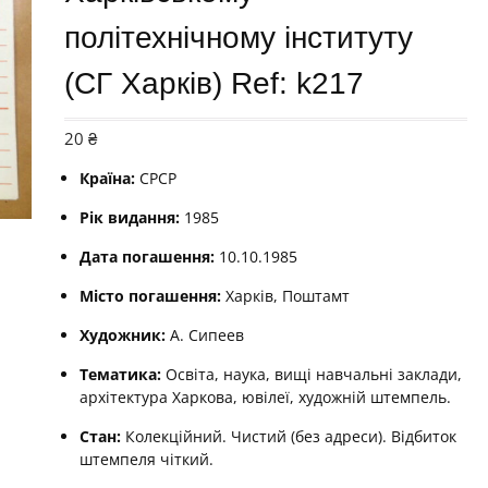
політехнічному інституту
(СГ Харків) Ref: k217
20
₴
Країна:
СРСР
Рік видання:
1985
Дата погашення:
10.10.1985
Місто погашення:
Харків, Поштамт
Художник:
А. Сипеев
Тематика:
Освіта, наука, вищі навчальні заклади,
архітектура Харкова, ювілеї, художній штемпель.
Стан:
Колекційний. Чистий (без адреси). Відбиток
штемпеля чіткий.