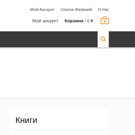
Мой Аккаунт
Список Желаний
О Нас
Мой аккаунт
Корзина
/
0
₴
0
Книги