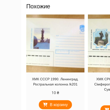
Похожие
ХМК СССР 1990. Ленинград.
ХМК СРС
Ростральная колонна /k201
Сімфероп
Сув
10
₴
В корзину