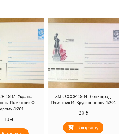
Р 1987. Україна.
ХМК СССР 1984. Ленинград.
оль. Пам’ятник О.
Памятник И. Крузенштерну /k201
орому /k201
20
₴
10
₴
В корзину
В корзину