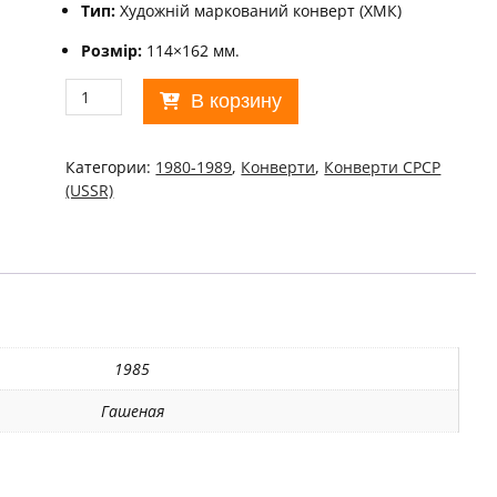
Тип:
Художній маркований конверт (ХМК)
Розмір:
114×162 мм.
Количество
В корзину
товара
ХМК
СРСР
Категории:
1980-1989
,
Конверти
,
Конверти СРСР
1985.
(USSR)
100
років
Харківському
політехнічному
інституту
(СГ
Харків)
Ref:
1985
k217
Гашеная