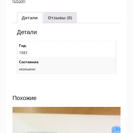
(USSR)
Газопровод
Уренгой
–
Детали
Отзывы (0)
Ужгород
Ref:
Детали
k209
Год:
1983
Состояние
негашена
Похожие