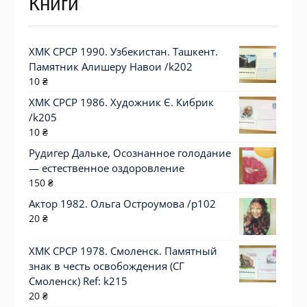
Книги
ХМК СРСР 1990. Узбекистан. Ташкент.
Памятник Алишеру Навои /k202
10
₴
ХМК СРСР 1986. Художник Є. Кибрик
/k205
10
₴
Рудигер Дальке, Осознанное голодание
— естественное оздоровление
150
₴
Актор 1982. Ольга Остроумова /p102
20
₴
ХМК СРСР 1978. Смоленск. Памятный
знак в честь освобождения (СГ
Смоленск) Ref: k215
20
₴