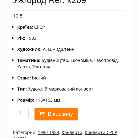
Ужгород Ref: k209
10
₴
Країна:
СРСР
Рік:
1983
Художник:
А. Шмидштейн
Тематика:
Будівництво, Економіка, Газопровід,
Карта, Ужгород
Стан:
Чистий
Тип:
Художній маркований конверт
Розмір:
115×163 мм
Количество
В корзину
товара
ХМК
СРСР
Категории:
1980-1989
,
Конверти
,
Конверти СРСР
1983.