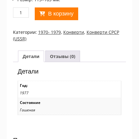
Количество
В корзину
товара
ХМК
СРСР
Категории:
1970- 1979
,
Конверти
,
Конверти СРСР
1977.
(USSR)
Пусть
всегда
будет
Детали
Отзывы (0)
солнце!
Детский
Детали
фестиваль
(СГ
Год:
Москва)
1977
Ref:
k217
Состояние
Гашеная