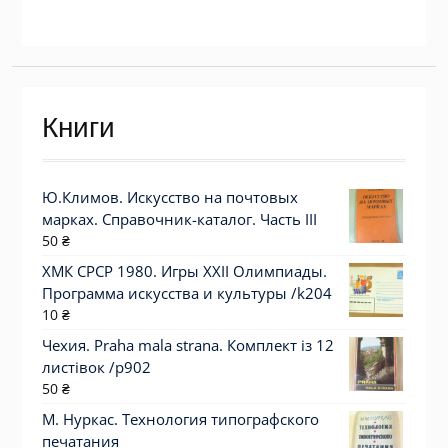
Книги
Ю.Климов. Искусство на почтовых
марках. Справочник-каталог. Часть III
50
₴
ХМК СРСР 1980. Игры XXII Олимпиады.
Программа искусства и культуры /k204
10
₴
Чехия. Praha mala strana. Комплект із 12
листівок /р902
50
₴
М. Нуркас. Технология типографского
печатания