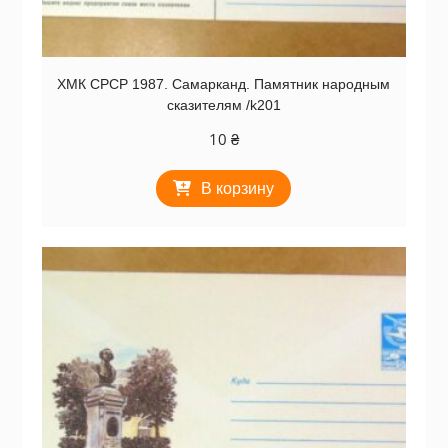
ХМК СРСР 1987. Самарканд. Памятник народным
сказителям /k201
10
₴
В корзину