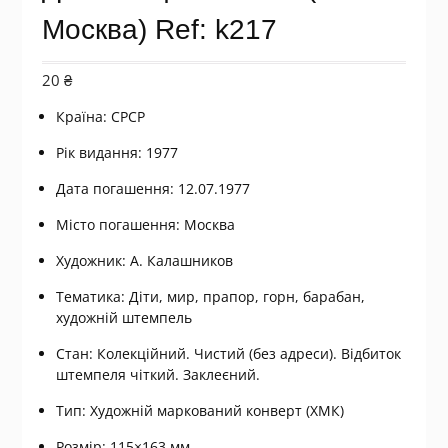
Москва) Ref: k217
20
₴
Країна: СРСР
Рік видання: 1977
Дата погашення: 12.07.1977
Місто погашення: Москва
Художник: А. Калашников
Тематика: Діти, мир, прапор, горн, барабан,
художній штемпель
Стан: Колекційний. Чистий (без адреси). Відбиток
штемпеля чіткий. Заклеєний.
Тип: Художній маркований конверт (ХМК)
Розмір: 115×163 мм.