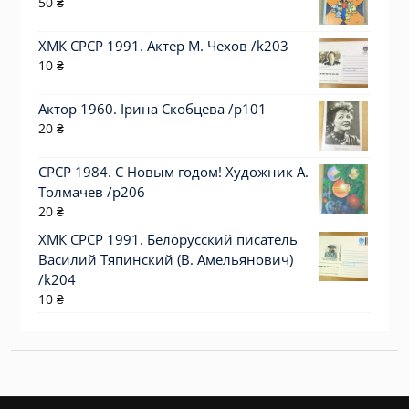
50
₴
ХМК СРСР 1991. Актер М. Чехов /k203
10
₴
Актор 1960. Ірина Скобцева /p101
20
₴
СРСР 1984. С Новым годом! Художник А.
Толмачев /р206
20
₴
ХМК СРСР 1991. Белорусский писатель
Василий Тяпинский (В. Амельянович)
/k204
10
₴