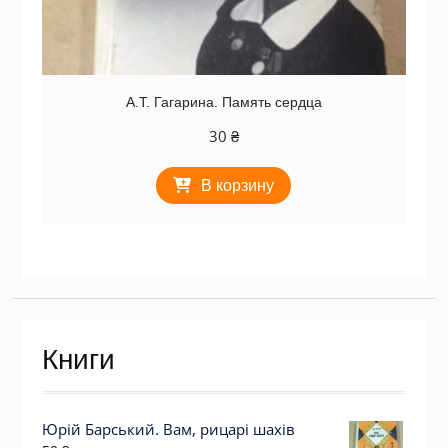
А.Т. Гагарина. Память сердца
30
₴
В корзину
Книги
Юрій Барський. Вам, рицарі шахів