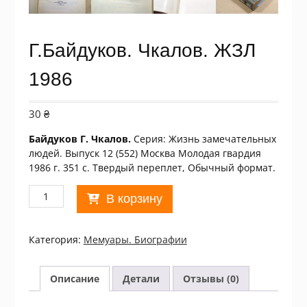
Г.Байдуков. Чкалов. ЖЗЛ
1986
30
₴
Байдуков Г. Чкалов.
Серия: Жизнь замечательных
людей. Выпуск 12 (552) Москва Молодая гвардия
1986 г. 351 с. Твердый переплет, Обычный формат.
Количество
В корзину
товара
Г.Байдуков.
Чкалов.
Категория:
Мемуары. Биографии
ЖЗЛ
1986
Описание
Детали
Отзывы (0)