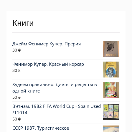
Книги
Джейм Фенимер Купер. Прерия
30
₴
Фенимор Купер. Красный корсар
30
₴
Худеем правильно. Диеты и рецепты в
одной книге
50
₴
В'єтнам. 1982 FIFA World Cup - Spain Used
/11014
50
₴
СССР 1987. Туристическое