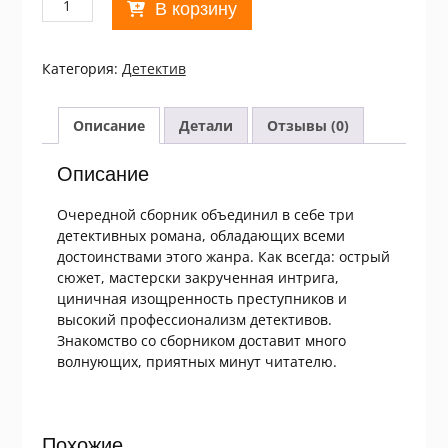
В корзину
товара
Ф.
Дар,
Категория:
Детектив
М.
Меруа,
А.
Описание
Детали
Отзывы (0)
Беркхов.
Зарубежный
Описание
криминальный
роман
Очередной сборник объединил в себе три
детективных романа, обладающих всеми
достоинствами этого жанра. Как всегда: острый
сюжет, мастерски закрученная интрига,
циничная изощренность преступников и
высокий профессионализм детективов.
Знакомство со сборником доставит много
волнующих, приятных минут читателю.
Похожие