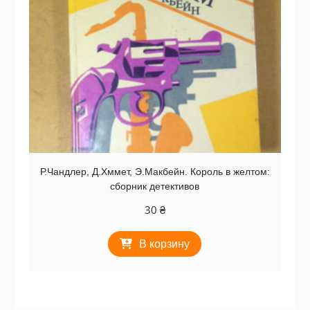
Р.Чандлер, Д.Хммет, Э.Макбейн. Король в желтом:
сборник детективов
30
₴
В корзину