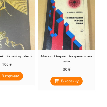
k. Blázniví vynálezci
Михаил Озеров. Выстрелы из-за
угла
100
₴
30
₴
В корзину
В корзину