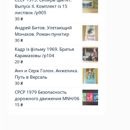
Выпуск II. Комплект із 15
листівок /р905
30
₴
Андрей Битов. Улетающий
Монахов. Роман-пунктир
30
₴
Кадр із фільму 1969. Братья
Карамазовы /p104
20
₴
Анн и Серж Голон. Анжелика.
Путь в Версаль
30
₴
СРСР 1979 Безопасность
дорожного движения MNH/06
15
₴