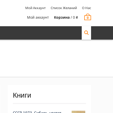
Мой Аккаунт
Список Желаний
О Нас
Мой аккаунт
Корзина
/
0
₴
0
Книги
СССР 1973. Сибирь цветет.