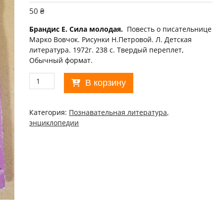
50
₴
Брандис Е. Сила молодая.
Повесть о писательнице
Марко Вовчок. Рисунки Н.Петровой. Л. Детская
литература. 1972г. 238 с. Твердый переплет,
Обычный формат.
Количество
В корзину
товара
Евг.
Брандис.
Категория:
Познавательная литература,
Сила
энциклопедии
молодая