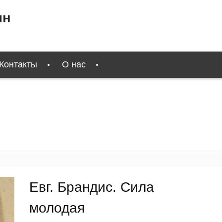
ин
Контакты
О нас
Евг. Брандис. Сила
молодая