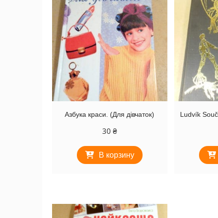
Азбука краси. (Для дівчаток)
Ludvík Souče
30
₴
В корзину