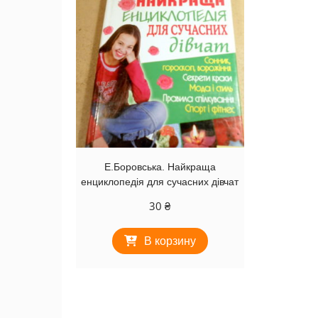
Е.Боровська. Найкраща
енциклопедія для сучасних дівчат
30
₴
В корзину