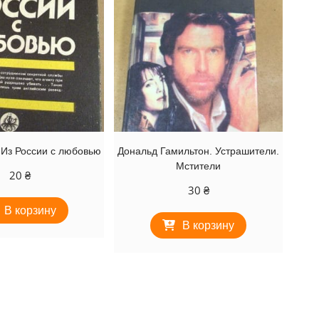
 Из России с любовью
Дональд Гамильтон. Устрашители.
Мстители
20
₴
30
₴
В корзину
В корзину