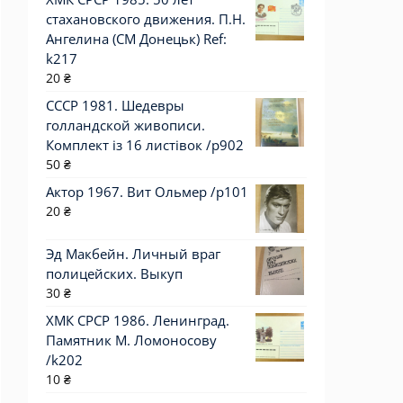
стахановского движения. П.Н.
Ангелина (СМ Донецьк) Ref:
k217
20
₴
СССР 1981. Шедевры
голландской живописи.
Комплект із 16 листівок /р902
50
₴
Актор 1967. Вит Ольмер /p101
20
₴
Эд Макбейн. Личный враг
полицейских. Выкуп
30
₴
ХМК СРСР 1986. Ленинград.
Памятник М. Ломоносову
/k202
10
₴