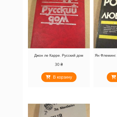
Джон ле Карре. Русский дом
Ян Флеминг.
30
₴
В корзину