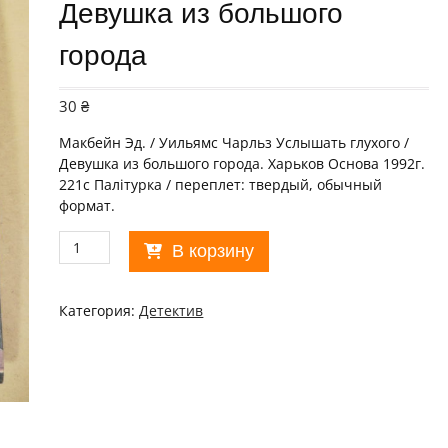
Девушка из большого
города
30
₴
Макбейн Эд. / Уильямс Чарльз Услышать глухого /
Девушка из большого города. Харьков Основа 1992г.
221с Палiтурка / переплет: твердый, обычный
формат.
Количество
В корзину
товара
Эд
Макбейн.
Категория:
Детектив
Услышать
глухого.
Ч.Уильямс.
Девушка
из
большого