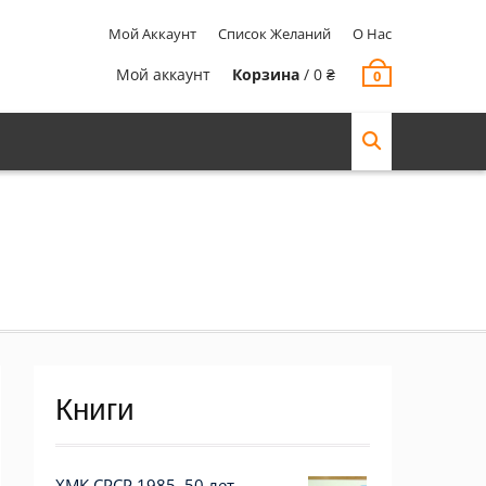
Мой Аккаунт
Список Желаний
О Нас
Мой аккаунт
Корзина
/
0
₴
0
Книги
ХМК СРСР 1985. 50 лет