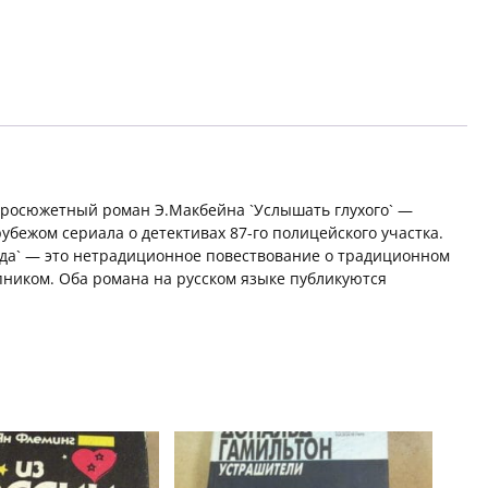
города
стросюжетный роман Э.Макбейна `Услышать глухого` —
убежом сериала о детективах 87-го полицейского участка.
ода` — это нетрадиционное повествование о традиционном
ником. Оба романа на русском языке публикуются